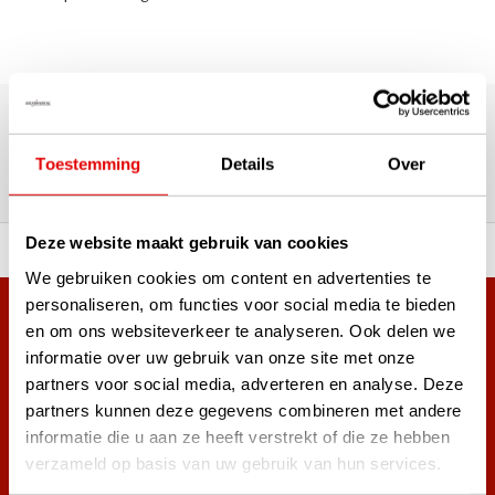
180.000+ Klanten | 5.000+ Reviews | Trusted Shops, TrustPilot,
Google
Reviews: Onze klanten aan het
Toestemming
Details
Over
woord
Deze website maakt gebruik van cookies
ortiment A-merken!
Vóór 15:00 besteld, zel
We gebruiken cookies om content en advertenties te
personaliseren, om functies voor social media te bieden
Meer dan 38.000 klanten hebben zich al
en om ons websiteverkeer te analyseren. Ook delen we
aangemeld.
informatie over uw gebruik van onze site met onze
Word ook lid van de nieuwsbrief en mis nooit meer de beste
partners voor social media, adverteren en analyse. Deze
golf aanbiedingen!
partners kunnen deze gegevens combineren met andere
informatie die u aan ze heeft verstrekt of die ze hebben
verzameld op basis van uw gebruik van hun services.