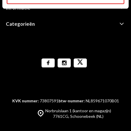
Informatie
Categorieën
KVK nummer:
73807591
btw-nummer:
NL859671070B01
Norbruislaan 1 (kantoor en magazijn)
7761CG, Schoonebeek (NL)