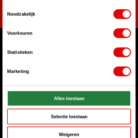
Toestemmingsselectie
Abonneer
Noodzakelijk
Voorkeuren
Waar kunnen we u mee helpen?
Statistieken
Bel ons gerust
+31 85 06 02 099
Marketing
Chat met ons
Start chat
Alles toestaan
Stuur ons een e-mail
sales@golfdriver.nl
Selectie toestaan
Klantenservice
Weigeren