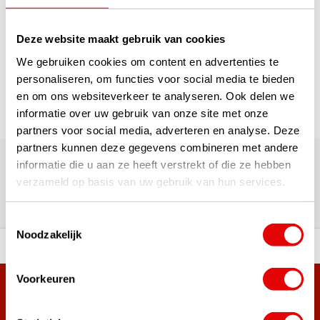
1
Deze website maakt gebruik van cookies
Pagina 1 van 1
We gebruiken cookies om content en advertenties te
personaliseren, om functies voor social media te bieden
en om ons websiteverkeer te analyseren. Ook delen we
informatie over uw gebruik van onze site met onze
partners voor social media, adverteren en analyse. Deze
180.000+ Klanten | 5.000+ Reviews | Trusted Shops, TrustPilot,
partners kunnen deze gegevens combineren met andere
Google
informatie die u aan ze heeft verstrekt of die ze hebben
Reviews: Onze klanten aan het
verzameld op basis van uw gebruik van hun services.
woord
Toestemmingsselectie
Noodzakelijk
ortiment A-merken!
Vóór 15:00 besteld, zel
Voorkeuren
Meer dan 38.000 klanten hebben zich al
aangemeld.