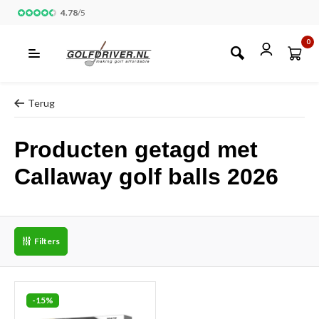
4.78
/
5
0
Terug
Producten getagd met
Callaway golf balls 2026
Filters
-15%