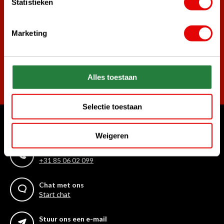
Statistieken
Word ook lid van de nieuwsbrief en mis nooit meer de beste
golf aanbiedingen!
Marketing
Abonneer
Alles toestaan
Selectie toestaan
Waar kunnen we u mee helpen?
Weigeren
Bel ons gerust
+31 85 06 02 099
Chat met ons
Start chat
Stuur ons een e-mail