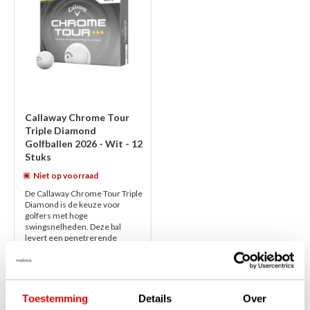
Callaway Chrome Tour
Triple Diamond
Golfballen 2026 - Wit - 12
Stuks
Niet op voorraad
De Callaway Chrome Tour Triple
Diamond is de keuze voor
golfers met hoge
swingsnelheden. Deze bal
levert een penetrerende
balvlucht, een steviger gevo...
lees verder
€65,00
€55,00
Toestemming
Details
Over