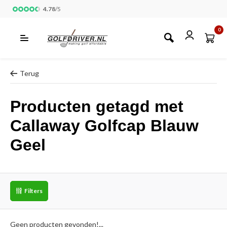
4.78
/
5
0
Terug
Producten getagd met
Callaway Golfcap Blauw
Geel
Filters
Geen producten gevonden!...