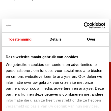
180.000+ Klanten | 5.000+ Reviews | Trusted Shops, TrustPilot,
Google
Reviews: Onze klanten aan het
Toestemming
Details
Over
woord
Vóór 15:00 besteld, zelfde werkdag verzonden!
Deze website maakt gebruik van cookies
We gebruiken cookies om content en advertenties te
personaliseren, om functies voor social media te bieden
Meer dan 38.000 klanten hebben zich al
en om ons websiteverkeer te analyseren. Ook delen we
aangemeld.
informatie over uw gebruik van onze site met onze
Word ook lid van de nieuwsbrief en mis nooit meer de beste
partners voor social media, adverteren en analyse. Deze
golf aanbiedingen!
partners kunnen deze gegevens combineren met andere
informatie die u aan ze heeft verstrekt of die ze hebben
verzameld op basis van uw gebruik van hun services.