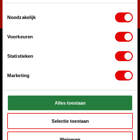
Toestemmingsselectie
Abonneer
Noodzakelijk
Voorkeuren
Waar kunnen we u mee helpen?
Klantenservice:
Statistieken
Bel ons gerust
+31 85 06 02 099
Marketing
Chat met ons
Start chat
Alles toestaan
Stuur ons een e-mail
sales@golfdriver.nl
Selectie toestaan
Klantenservice
Weigeren