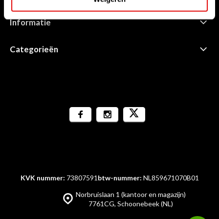
Informatie
Categorieën
KVK nummer:
73807591
btw-nummer:
NL859671070B01
Norbruislaan 1 (kantoor en magazijn)
7761CG, Schoonebeek (NL)