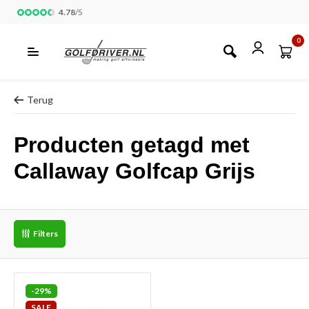
4.78
/
5
0
Terug
Producten getagd met
Callaway Golfcap Grijs
Filters
-29%
SALE