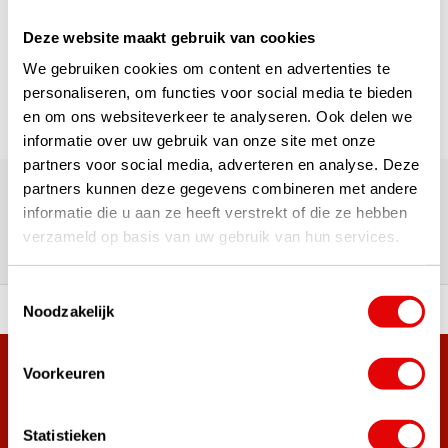
1
Deze website maakt gebruik van cookies
Pagina 1 van 1
We gebruiken cookies om content en advertenties te
personaliseren, om functies voor social media te bieden
en om ons websiteverkeer te analyseren. Ook delen we
informatie over uw gebruik van onze site met onze
partners voor social media, adverteren en analyse. Deze
180.000+ Klanten | 5.000+ Reviews | Trusted Shops, TrustPilot,
Google
partners kunnen deze gegevens combineren met andere
Reviews: Onze klanten aan het
informatie die u aan ze heeft verstrekt of die ze hebben
verzameld op basis van uw gebruik van hun services.
woord
Toestemmingsselectie
Noodzakelijk
ortiment A-merken!
Vóór 15:00 besteld, zel
Voorkeuren
Meer dan 38.000 klanten hebben zich al
aangemeld.
Word ook lid van de nieuwsbrief en mis nooit meer de beste
Statistieken