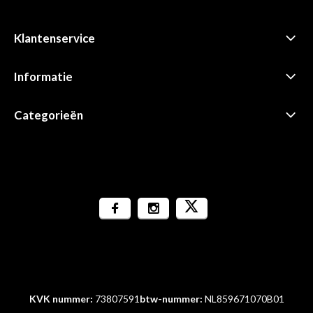
Klantenservice
Informatie
Categorieën
KVK nummer:
73807591
btw-nummer:
NL859671070B01