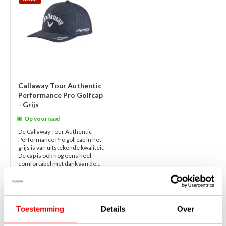
Callaway Tour Authentic
Performance Pro Golfcap
- Grijs
Op voorraad
De Callaway Tour Authentic
Performance Pro golfcap in het
grijs is van uitstekende kwaliteit.
De cap is ook nog eens heel
comfortabel met dank aan de...
lees verder
€28,00
€19,95
Toestemming
Details
Over