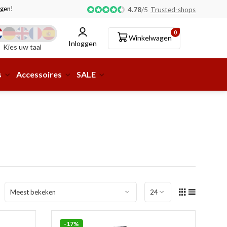
gen!
Afhalen of aflevering bij pakketshop mogelijk!
4.78
/
5
Trusted-shops
0
Winkelwagen
Inloggen
Kies uw taal
s
Accessoires
SALE
-17%