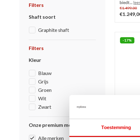
biedt...
lee
Filters
€1.499,00
€1.249,0
Shaft soort
Graphite shaft
-17%
Filters
Kleur
Blauw
Grijs
Groen
Wit
Zwart
Onze premium merken
Toestemming
Callaway
Dames Go
Alle merken