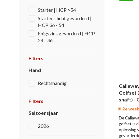
Starter | HCP >54
Starter - licht gevorderd |
HCP 36 - 54
Enigszins gevorderd | HCP
24 - 36
Filters
Hand
Rechtshandig
Callawa
Golfset 
shaft) -
Filters
2e week
Seizoensjaar
De Callaw
golfset is
2026
oplossing 
gevorderde