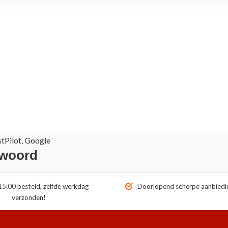
stPilot, Google
 woord
5:00 besteld, zelfde werkdag
Doorlopend scherpe aanbiedi
verzonden!