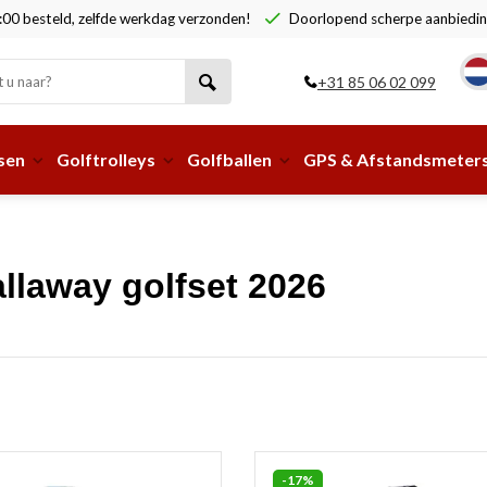
00 besteld, zelfde werkdag verzonden!
Doorlopend scherpe aanbiedin
+31 85 06 02 099
sen
Golftrolleys
Golfballen
GPS & Afstandsmeter
llaway golfset 2026
-17%