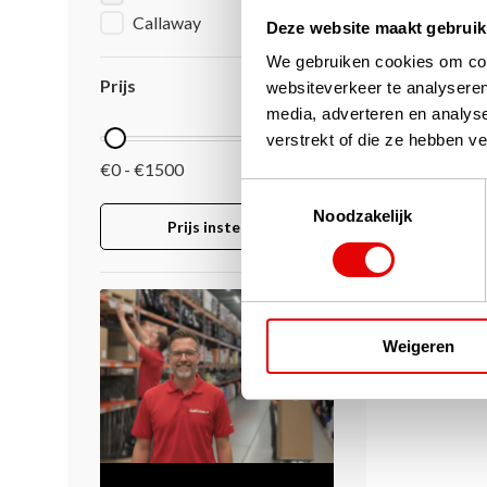
shaft)
Callaway
Deze website maakt gebruik
Op voor
We gebruiken cookies om cont
De Callawa
Prijs
websiteverkeer te analyseren
golfset is
media, adverteren en analys
voor de la
biedt maxi
verstrekt of die ze hebben v
€1.499,00
€0 - €1500
€1.249,0
Toestemmingsselectie
Noodzakelijk
Prijs instellen
Pagina 1 va
Weigeren