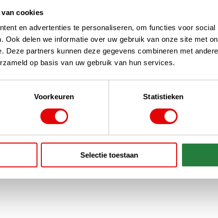
 van cookies
raad
ent en advertenties te personaliseren, om functies voor social
y Reva Black 16-delige dames
. Ook delen we informatie over uw gebruik van onze site met on
 de ultieme complete oplossing
e. Deze partners kunnen deze gegevens combineren met andere i
ngere golfster. Deze premium set
male afstand, con...
lees verder
erzameld op basis van uw gebruik van hun services.
0
Voorkeuren
Statistieken
n 1
Selectie toestaan