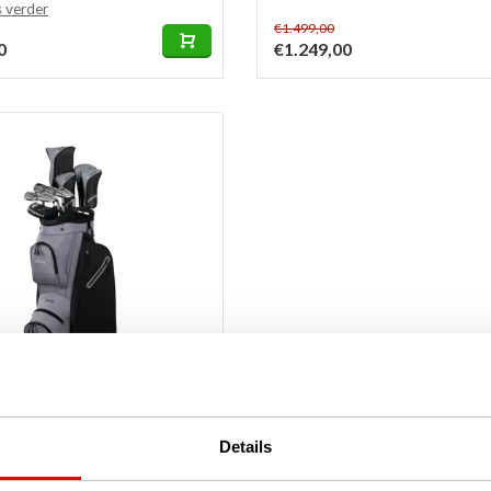
s verder
€1.499,00
0
€1.249,00
Details
 Reva Black 16-Delige
lfset | Cartbag (graphite