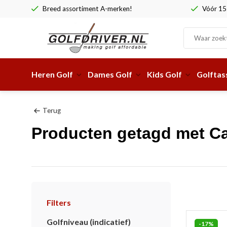
Breed assortiment A-merken!
Vóór 15:
Heren Golf
Dames Golf
Kids Golf
Golftas
Terug
Producten getagd met Ca
Filters
Golfniveau (indicatief)
-17%