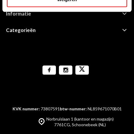
Informatie
Categorieën
KVK nummer:
73807591
btw-nummer:
NL859671070B01
Norbruislaan 1 (kantoor en magazijn)
7761CG, Schoonebeek (NL)