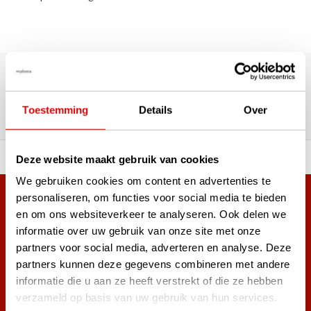
180.000+ Klanten | 5.000+ Reviews | Trusted Shops, TrustPilot,
Google
Reviews: Onze klanten aan het
Toestemming
Details
Over
woord
ortiment A-merken!
Vóór 15:00 besteld, zel
Deze website maakt gebruik van cookies
We gebruiken cookies om content en advertenties te
personaliseren, om functies voor social media te bieden
Meer dan 38.000 klanten hebben zich al
en om ons websiteverkeer te analyseren. Ook delen we
aangemeld.
informatie over uw gebruik van onze site met onze
Word ook lid van de nieuwsbrief en mis nooit meer de beste
partners voor social media, adverteren en analyse. Deze
golf aanbiedingen!
partners kunnen deze gegevens combineren met andere
informatie die u aan ze heeft verstrekt of die ze hebben
verzameld op basis van uw gebruik van hun services.