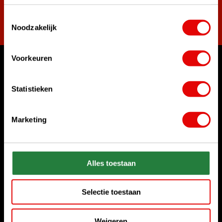
Toestemmingsselectie
Abonneer
Noodzakelijk
Voorkeuren
Waar kunnen we u mee helpen?
Klantenservice:
Statistieken
Bel ons gerust
+31 85 06 02 099
Marketing
Chat met ons
Start chat
Alles toestaan
Stuur ons een e-mail
sales@golfdriver.nl
Selectie toestaan
Klantenservice
Weigeren