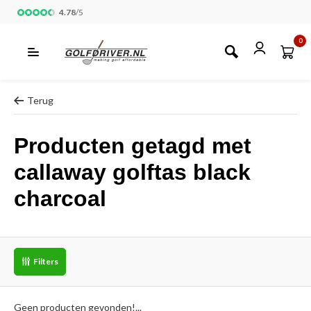
4.78
/
5
0
Terug
Producten getagd met
callaway golftas black
charcoal
Filters
Geen producten gevonden!...