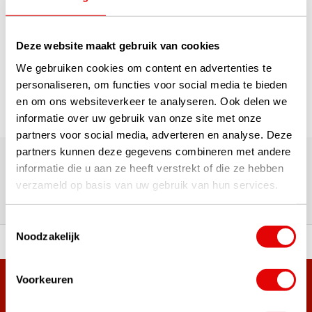
1
Deze website maakt gebruik van cookies
Pagina 1 van 1
We gebruiken cookies om content en advertenties te
personaliseren, om functies voor social media te bieden
en om ons websiteverkeer te analyseren. Ook delen we
informatie over uw gebruik van onze site met onze
partners voor social media, adverteren en analyse. Deze
180.000+ Klanten | 5.000+ Reviews | Trusted Shops, TrustPilot,
partners kunnen deze gegevens combineren met andere
Google
informatie die u aan ze heeft verstrekt of die ze hebben
Reviews: Onze klanten aan het
verzameld op basis van uw gebruik van hun services.
woord
Toestemmingsselectie
Noodzakelijk
ortiment A-merken!
Vóór 15:00 besteld, zel
Voorkeuren
Meer dan 38.000 klanten hebben zich al
aangemeld.