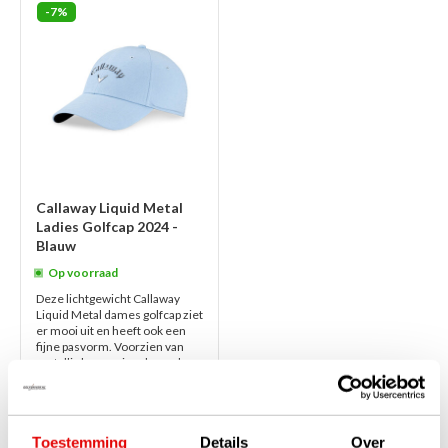
-7%
Callaway Liquid Metal
Ladies Golfcap 2024 -
Blauw
Op voorraad
Deze lichtgewicht Callaway
Liquid Metal dames golfcap ziet
er mooi uit en heeft ook een
fijne pasvorm. Voorzien van
metallic logo en ingebouwde
zweetb...
lees verder
€28,00
€25,95
Toestemming
Details
Over