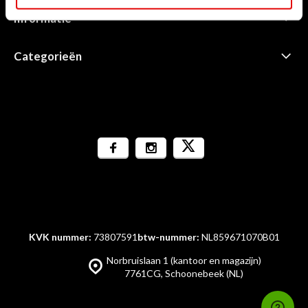
Informatie
Categorieën
KVK nummer:
73807591
btw-nummer:
NL859671070B01
Norbruislaan 1 (kantoor en magazijn)
7761CG, Schoonebeek (NL)