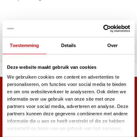
180.000+ Klanten | 5.000+ Reviews | Trusted Shops, TrustPilot,
Google
Reviews: Onze klanten aan het
Toestemming
Details
Over
woord
Deze website maakt gebruik van cookies
ortiment A-merken!
Vóór 15:00 besteld, zel
We gebruiken cookies om content en advertenties te
personaliseren, om functies voor social media te bieden
Meer dan 38.000 klanten hebben zich al
en om ons websiteverkeer te analyseren. Ook delen we
aangemeld.
informatie over uw gebruik van onze site met onze
Word ook lid van de nieuwsbrief en mis nooit meer de beste
partners voor social media, adverteren en analyse. Deze
golf aanbiedingen!
partners kunnen deze gegevens combineren met andere
informatie die u aan ze heeft verstrekt of die ze hebben
verzameld op basis van uw gebruik van hun services.