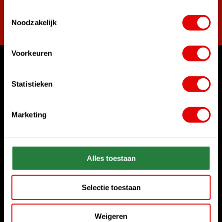
Toestemmingsselectie
Abonneer
Noodzakelijk
Voorkeuren
Waar kunnen we u mee helpen?
Statistieken
Bel ons gerust
+31 85 06 02 099
Marketing
Chat met ons
Start chat
Alles toestaan
Stuur ons een e-mail
sales@golfdriver.nl
Selectie toestaan
Klantenservice
Weigeren