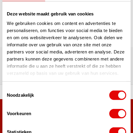
1
Deze website maakt gebruik van cookies
Pagina 1 van 1
We gebruiken cookies om content en advertenties te
personaliseren, om functies voor social media te bieden
en om ons websiteverkeer te analyseren. Ook delen we
informatie over uw gebruik van onze site met onze
180.000+ Klanten | 5.000+ Reviews | Trusted Shops, TrustPilot,
partners voor social media, adverteren en analyse. Deze
Google
partners kunnen deze gegevens combineren met andere
Reviews: Onze klanten aan het
informatie die u aan ze heeft verstrekt of die ze hebben
woord
verzameld op basis van uw gebruik van hun services.
Toestemmingsselectie
ortiment A-merken!
Vóór 15:00 besteld, zel
Noodzakelijk
Meer dan 38.000 klanten hebben zich al
Voorkeuren
aangemeld.
Word ook lid van de nieuwsbrief en mis nooit meer de beste
Statistieken