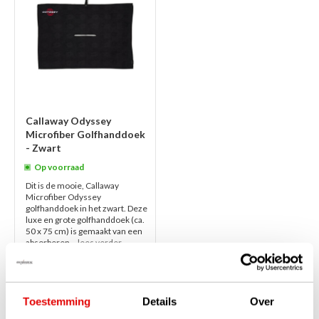
Callaway Odyssey
Microfiber Golfhanddoek
- Zwart
Op voorraad
Dit is de mooie, Callaway
Microfiber Odyssey
golfhanddoek in het zwart. Deze
luxe en grote golfhanddoek (ca.
50 x 75 cm) is gemaakt van een
absorberen...
lees verder
€35,00
€27,95
Toestemming
Details
Over