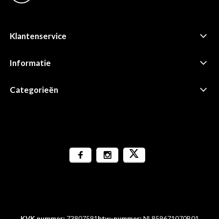
Klantenservice
Informatie
Categorieën
KVK nummer:
73807591
btw-nummer:
NL859671070B01