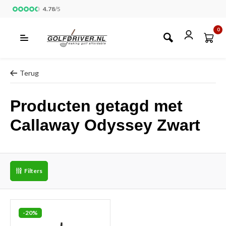
4.78
/
5
0
Terug
Producten getagd met
Callaway Odyssey Zwart
Filters
-20%