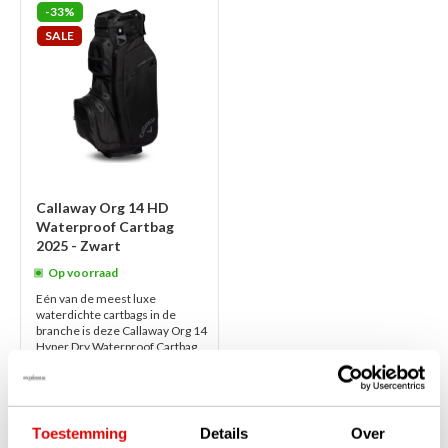
-33%
SALE
Callaway Org 14 HD
Waterproof Cartbag
2025 - Zwart
Op voorraad
Eén van de meest luxe
waterdichte cartbags in de
branche is deze Callaway Org 14
Hyper Dry Waterproof Cartbag
2025; een golftas van formaat
met eenvo...
lees verder
€399,00
€269,00
Toestemming
Details
Over