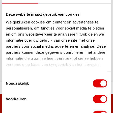
1
Deze website maakt gebruik van cookies
Pagina 1 van 1
We gebruiken cookies om content en advertenties te
personaliseren, om functies voor social media te bieden
en om ons websiteverkeer te analyseren. Ook delen we
informatie over uw gebruik van onze site met onze
partners voor social media, adverteren en analyse. Deze
180.000+ Klanten | 5.000+ Reviews | Trusted Shops, TrustPilot,
partners kunnen deze gegevens combineren met andere
Google
informatie die u aan ze heeft verstrekt of die ze hebben
Reviews: Onze klanten aan het
verzameld op basis van uw gebruik van hun services.
woord
Toestemmingsselectie
Noodzakelijk
ortiment A-merken!
Vóór 15:00 besteld, zel
Voorkeuren
Meer dan 38.000 klanten hebben zich al
aangemeld.