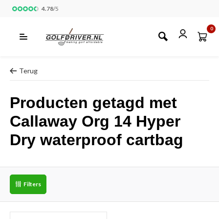
4.78
/
5
0
Terug
Producten getagd met
Callaway Org 14 Hyper
Dry waterproof cartbag
Filters