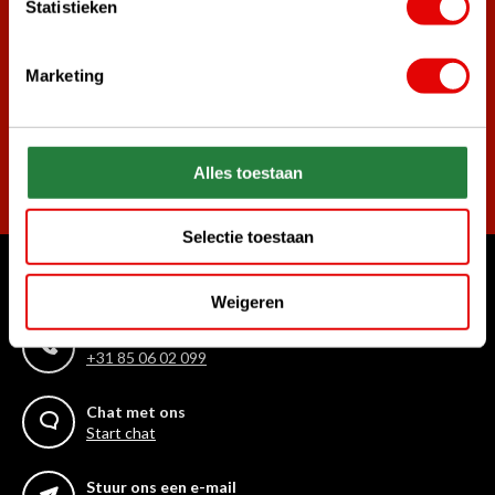
Statistieken
Word ook lid van de nieuwsbrief en mis nooit meer de beste
golf aanbiedingen!
Marketing
Alles toestaan
Abonneer
Selectie toestaan
Waar kunnen we u mee helpen?
Weigeren
Bel ons gerust
+31 85 06 02 099
Chat met ons
Start chat
Stuur ons een e-mail