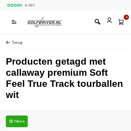
4.78
/
5
0
Terug
Producten getagd met
callaway premium Soft
Feel True Track tourballen
wit
Filters