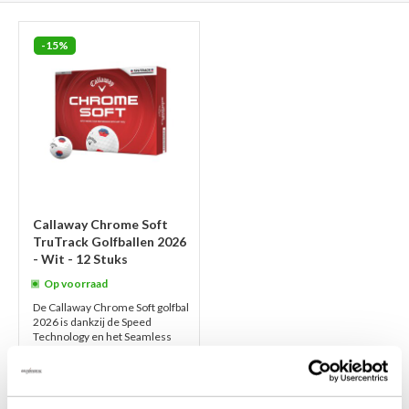
-15%
Callaway Chrome Soft
TruTrack Golfballen 2026
- Wit - 12 Stuks
Op voorraad
De Callaway Chrome Soft golfbal
2026 is dankzij de Speed
Technology en het Seamless
Tour Aero Design een 3-laags,
high performance Tourbal, in dit
gev...
lees verder
€65,00