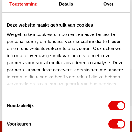
€55,00
Toestemming
Details
Over
1
Deze website maakt gebruik van cookies
We gebruiken cookies om content en advertenties te
Pagina 1 van 1
personaliseren, om functies voor social media te bieden
en om ons websiteverkeer te analyseren. Ook delen we
informatie over uw gebruik van onze site met onze
partners voor social media, adverteren en analyse. Deze
partners kunnen deze gegevens combineren met andere
180.000+ Klanten | 5.000+ Reviews | Trusted Shops, TrustPilot,
informatie die u aan ze heeft verstrekt of die ze hebben
Google
verzameld op basis van uw gebruik van hun services.
Reviews: Onze klanten aan het
woord
Toestemmingsselectie
Noodzakelijk
ortiment A-merken!
Vóór 15:00 besteld, zel
Voorkeuren