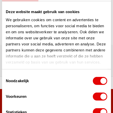
1
Deze website maakt gebruik van cookies
Pagina 1 van 1
We gebruiken cookies om content en advertenties te
personaliseren, om functies voor social media te bieden
en om ons websiteverkeer te analyseren. Ook delen we
informatie over uw gebruik van onze site met onze
partners voor social media, adverteren en analyse. Deze
180.000+ Klanten | 5.000+ Reviews | Trusted Shops, TrustPilot,
partners kunnen deze gegevens combineren met andere
Google
informatie die u aan ze heeft verstrekt of die ze hebben
Reviews: Onze klanten aan het
verzameld op basis van uw gebruik van hun services.
woord
Toestemmingsselectie
Noodzakelijk
ortiment A-merken!
Vóór 15:00 besteld, zel
Voorkeuren
Meer dan 38.000 klanten hebben zich al
aangemeld.
Statistieken