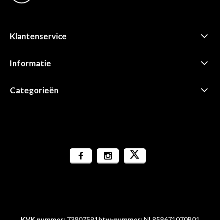
Klantenservice
Informatie
Categorieën
KVK nummer:
73807591
btw-nummer:
NL859671070B01