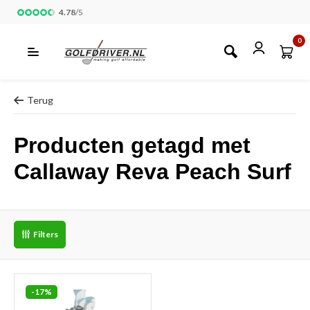
4.78
/
5
0
Terug
Producten getagd met
Callaway Reva Peach Surf
Filters
-17%