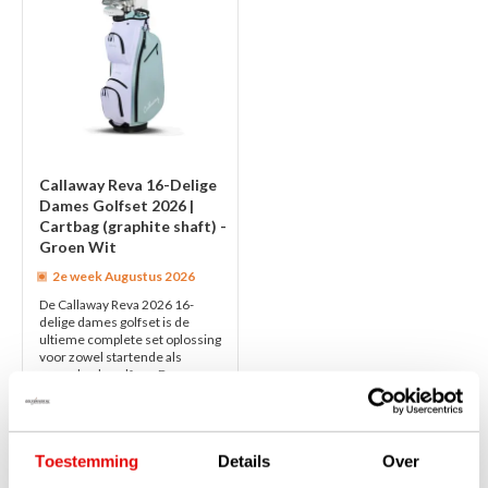
Callaway Reva 16-Delige
Dames Golfset 2026 |
Cartbag (graphite shaft) -
Groen Wit
2e week Augustus 2026
De Callaway Reva 2026 16-
delige dames golfset is de
ultieme complete set oplossing
voor zowel startende als
gevorderde golfers. Deze
premium set biedt...
lees verder
€1.499,00
€1.249,00
Toestemming
Details
Over