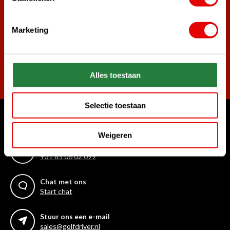
Word ook lid van de nieuwsbrief en mis nooit meer de beste
golf aanbiedingen!
Marketing
Abonneer
Alles toestaan
Selectie toestaan
Waar kunnen we u mee helpen?
Weigeren
Bel ons gerust
+31 85 06 02 099
Chat met ons
Start chat
Stuur ons een e-mail
sales@golfdriver.nl