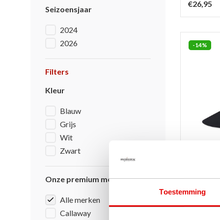
€26,95
Seizoensjaar
2024
2026
-14%
Filters
Kleur
Blauw
Grijs
Wit
Zwart
Onze premium merken
Callaway
Toestemming
Visor - 
Alle merken
Op voor
Callaway