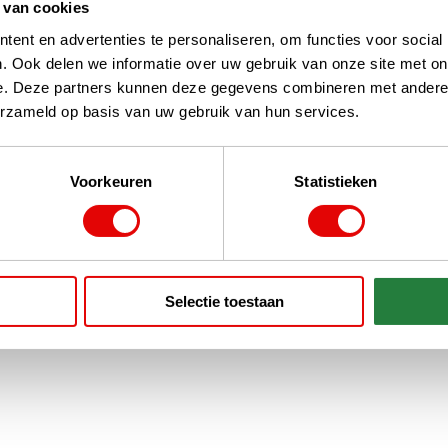
 van cookies
y See The Break Ladies Visor in
s een mooi afgewerkte visor.
ent en advertenties te personaliseren, om functies voor social
klep is verstelbaar door het
. Ook delen we informatie over uw gebruik van onze site met on
de achterkant. Er...
lees verder
e. Deze partners kunnen deze gegevens combineren met andere i
erzameld op basis van uw gebruik van hun services.
Voorkeuren
Statistieken
n 1
Selectie toestaan