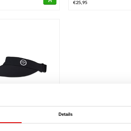
€25,95
 See The Break Ladies
Details
Zwart
raad