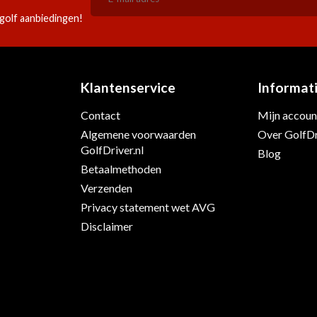
golf aanbiedingen!
Klantenservice
Informat
Contact
Mijn accoun
s
Algemene voorwaarden
Over GolfDr
GolfDriver.nl
Blog
Betaalmethoden
Verzenden
Privacy statement wet AVG
Disclaimer