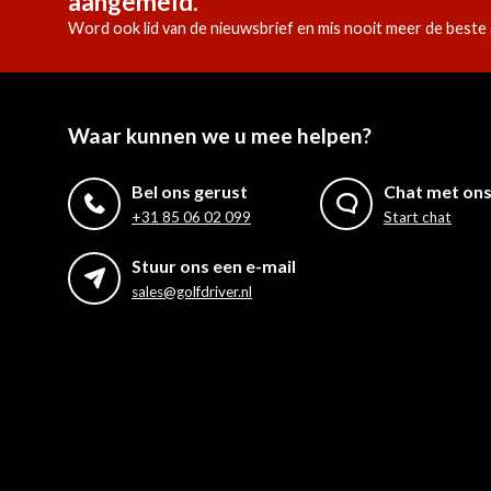
aangemeld.
Word ook lid van de nieuwsbrief en mis nooit meer de beste 
Waar kunnen we u mee helpen?
Bel ons gerust
Chat met on
+31 85 06 02 099
Start chat
Stuur ons een e-mail
sales@golfdriver.nl