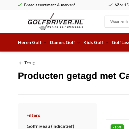
Breed assortiment A-merken!
Vóór 15:
Heren Golf
Dames Golf
Kids Golf
Golftas
Terug
Producten getagd met Ca
Filters
Golfniveau (indicatief)
-10%