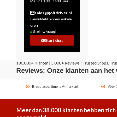
Ma-vr 10:00 - 16:00 uur
sales@golfdriver.nl
Gemiddeld binnen enkele
uren
Stel uw vraag!
Start chat
180.000+ Klanten | 5.000+ Reviews | Trusted Shops, Tru
Reviews: Onze klanten aan het
Breed assortiment A-merken!
Vóór 1
Meer dan 38.000 klanten hebben zich 