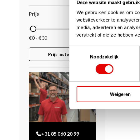
Deze website maakt gebruik
De Callawa
het zwart i
We gebruiken cookies om cont
Prijs
Deze zonne
websiteverkeer te analyseren
bandje aan 
media, adverteren en analys
€30,00
€25,95
verstrekt of die ze hebben v
€0 - €30
Toestemmingsselectie
Prijs instellen
Noodzakelijk
Pagina 1 va
Weigeren
+31 85 060 20 99