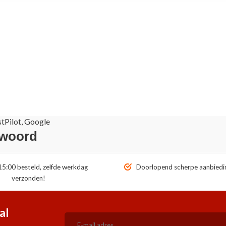
stPilot, Google
 woord
5:00 besteld, zelfde werkdag
Doorlopend scherpe aanbiedi
verzonden!
al