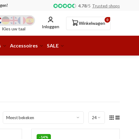
gen!
Afhalen of aflevering bij pakketshop mogelijk!
4.78
/
5
Trusted-shops
0
Winkelwagen
Inloggen
Kies uw taal
s
Accessoires
SALE
-14%