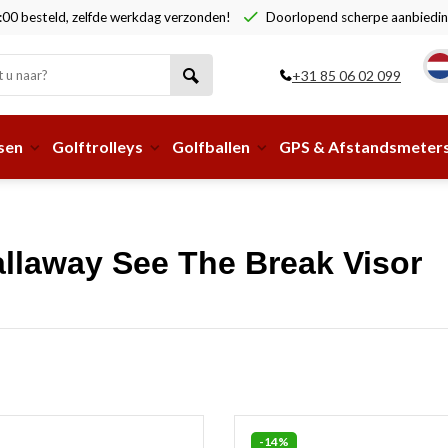
00 besteld, zelfde werkdag verzonden!
Doorlopend scherpe aanbiedin
+31 85 06 02 099
sen
Golftrolleys
Golfballen
GPS & Afstandsmeter
llaway See The Break Visor
-14%