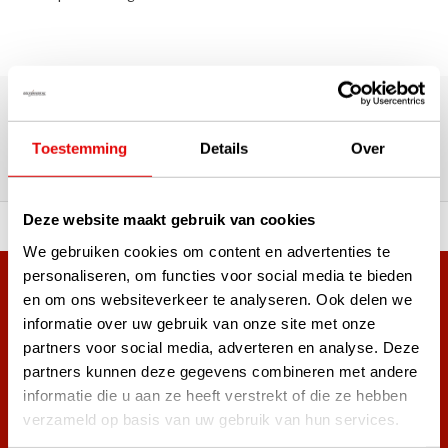
180.000+ Klanten | 5.000+ Reviews | Trusted Shops, TrustPilot,
Google
Reviews: Onze klanten aan het
Toestemming
Details
Over
woord
Deze website maakt gebruik van cookies
ortiment A-merken!
Vóór 15:00 besteld, zel
We gebruiken cookies om content en advertenties te
personaliseren, om functies voor social media te bieden
Meer dan 38.000 klanten hebben zich al
en om ons websiteverkeer te analyseren. Ook delen we
aangemeld.
informatie over uw gebruik van onze site met onze
Word ook lid van de nieuwsbrief en mis nooit meer de beste
partners voor social media, adverteren en analyse. Deze
golf aanbiedingen!
partners kunnen deze gegevens combineren met andere
informatie die u aan ze heeft verstrekt of die ze hebben
verzameld op basis van uw gebruik van hun services.