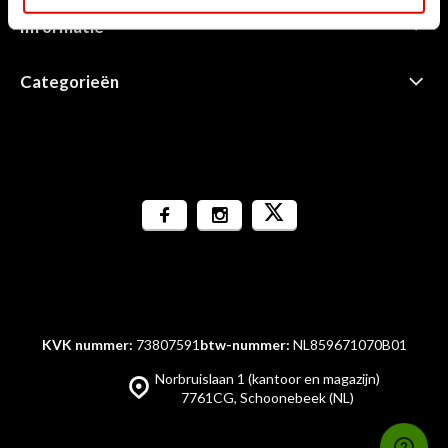
Informatie
Categorieën
KVK nummer:
73807591
btw-nummer:
NL859671070B01
Norbruislaan 1 (kantoor en magazijn)
7761CG, Schoonebeek (NL)