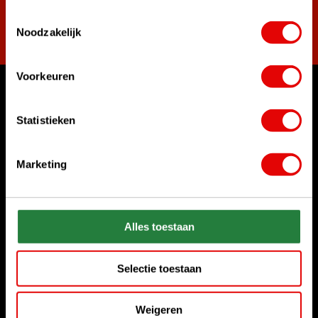
Toestemmingsselectie
Abonneer
Noodzakelijk
Voorkeuren
Waar kunnen we u mee helpen?
Statistieken
Bel ons gerust
+31 85 06 02 099
Marketing
Chat met ons
Start chat
Alles toestaan
Stuur ons een e-mail
sales@golfdriver.nl
Selectie toestaan
Klantenservice
Weigeren