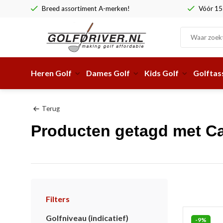
Breed assortiment A-merken!
Vóór 15:
Heren Golf
Dames Golf
Kids Golf
Golftas
Terug
Producten getagd met Ca
Filters
Golfniveau (indicatief)
-9%