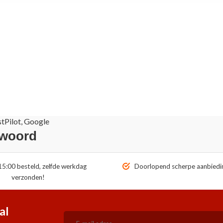
stPilot, Google
 woord
5:00 besteld, zelfde werkdag
Doorlopend scherpe aanbiedi
verzonden!
al