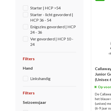
Starter | HCP >54
Starter - licht gevorderd |
HCP 36 - 54
Enigszins gevorderd | HCP
24 - 36
Ver gevorderd | HCP 10 -
24
Filters
Hand
Callaway
Junior G
Linkshandig
(Unisex 6
Op voor
Filters
De Callaway
het blauw 
Seizoensjaar
(unisex) m
(6-9 jaar o