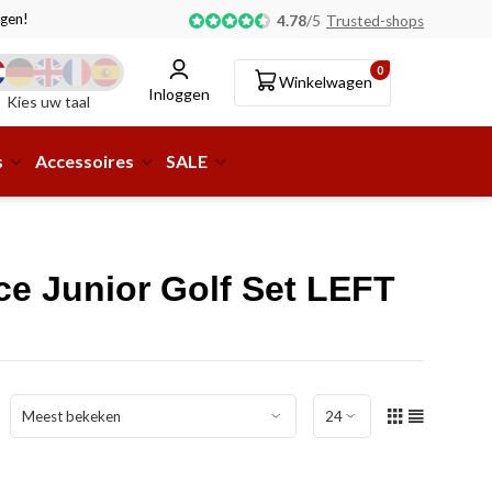
gen!
Afhalen of aflevering bij pakketshop mogelijk!
4.78
/
5
Trusted-shops
0
Winkelwagen
Inloggen
Kies uw taal
s
Accessoires
SALE
ce Junior Golf Set LEFT