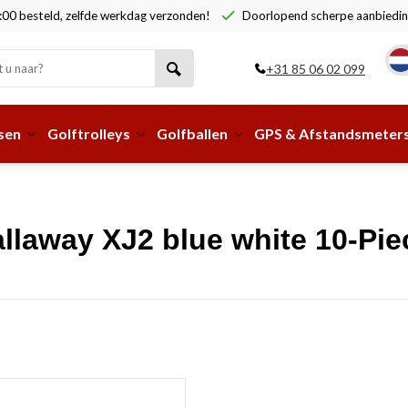
00 besteld, zelfde werkdag verzonden!
Doorlopend scherpe aanbiedin
+31 85 06 02 099
sen
Golftrolleys
Golfballen
GPS & Afstandsmeter
llaway XJ2 blue white 10-Pie