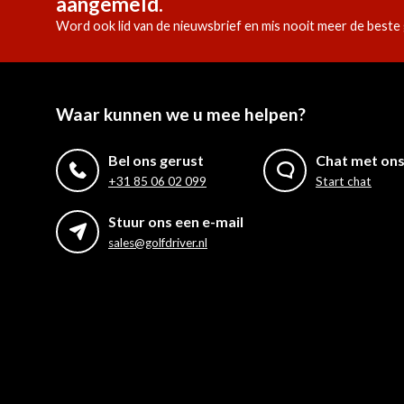
aangemeld.
Word ook lid van de nieuwsbrief en mis nooit meer de beste 
Waar kunnen we u mee helpen?
Bel ons gerust
Chat met on
+31 85 06 02 099
Start chat
Stuur ons een e-mail
sales@golfdriver.nl