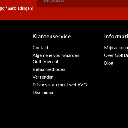
golf aanbiedingen!
Klantenservice
Informat
Contact
Mijn accoun
s
Algemene voorwaarden
Over GolfDr
GolfDriver.nl
Blog
Betaalmethoden
Verzenden
Privacy statement wet AVG
Disclaimer