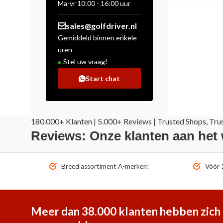
Ma-vr 10:00 - 16:00 uur
sales@golfdriver.nl
Gemiddeld binnen enkele
uren
Stel uw vraag!
Start chat
180.000+ Klanten | 5.000+ Reviews | Trusted Shops, Tru
Reviews: Onze klanten aan het
Breed assortiment A-merken!
Vóór 1
Meer dan 38.000 klanten hebben zich 