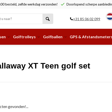
00 besteld, zelfde werkdag verzonden!
Doorlopend scherpe aanbiedin
+31 85 06 02 099
sen
Golftrolleys
Golfballen
GPS & Afstandsmeter
llaway XT Teen golf set
ten gevonden!...