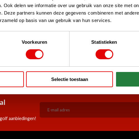
. Ook delen we informatie over uw gebruik van onze site met on
e. Deze partners kunnen deze gegevens combineren met andere i
erzameld op basis van uw gebruik van hun services.
Voorkeuren
Statistieken
stPilot, Google
 woord
5:00 besteld, zelfde werkdag
Doorlopend scherpe aanbiedi
Selectie toestaan
verzonden!
al
golf aanbiedingen!