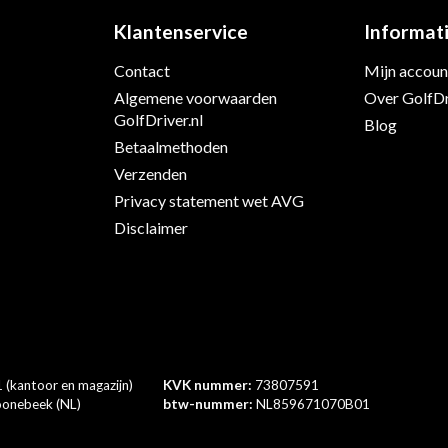
Klantenservice
Informat
Contact
Mijn accoun
Algemene voorwaarden
Over GolfDr
s
GolfDriver.nl
Blog
Betaalmethoden
Verzenden
Privacy statement wet AVG
Disclaimer
 (kantoor en magazijn)
KVK nummer:
73807591
onebeek (NL)
btw-nummer:
NL859671070B01