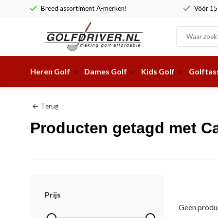
Breed assortiment A-merken!
Vóór 15:
Heren Golf
Dames Golf
Kids Golf
Golftas
Terug
Producten getagd met Ca
Prijs
Geen produc