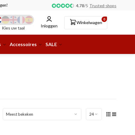
gen!
Afhalen of aflevering bij pakketshop mogelijk!
4.78
/
5
Trusted-shops
0
Winkelwagen
Inloggen
Kies uw taal
s
Accessoires
SALE