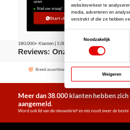
uren
websiteverkeer te analyseren
Stel uw vraag!
media, adverteren en analys
Start chat
verstrekt of die ze hebben v
Toestemmingsselectie
Noodzakelijk
180.000+ Klanten | 5.000+ Reviews | Trusted Shops, Tru
Reviews: Onze klanten aan het
Breed assortiment A-merken!
Vóór 1
Weigeren
Meer dan 38.000 klanten hebben zich 
aangemeld.
Word ook lid van de nieuwsbrief en mis nooit meer de beste 