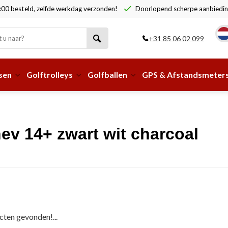
00 besteld, zelfde werkdag verzonden!
Doorlopend scherpe aanbiedin
+31 85 06 02 099
sen
Golftrolleys
Golfballen
GPS & Afstandsmeter
ev 14+ zwart wit charcoal
ten gevonden!...