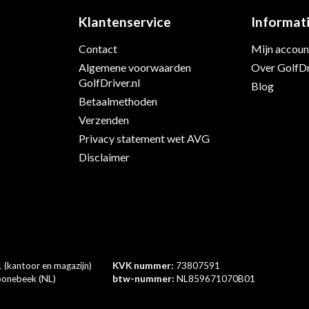
Klantenservice
Informat
Contact
Mijn accoun
s
Algemene voorwaarden
Over GolfDr
GolfDriver.nl
Blog
Betaalmethoden
Verzenden
Privacy statement wet AVG
Disclaimer
 (kantoor en magazijn)
KVK nummer:
73807591
onebeek (NL)
btw-nummer:
NL859671070B01