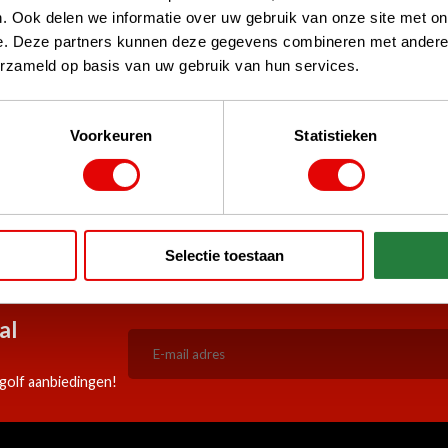
. Ook delen we informatie over uw gebruik van onze site met on
e. Deze partners kunnen deze gegevens combineren met andere i
erzameld op basis van uw gebruik van hun services.
Voorkeuren
Statistieken
stPilot, Google
 woord
5:00 besteld, zelfde werkdag
Doorlopend scherpe aanbiedi
Selectie toestaan
verzonden!
al
golf aanbiedingen!