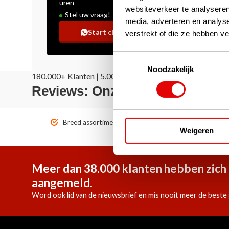
uren
websiteverkeer te analyseren
Stel uw vraag!
media, adverteren en analys
Start chat
verstrekt of die ze hebben v
Toestemmingsselectie
Noodzakelijk
180.000+ Klanten | 5.000+ Reviews | Trusted Shops, Tru
Reviews: Onze klanten aan het
Breed assortiment A-merken!
Vóór 1
Weigeren
Meer dan 38.000 klanten hebben zich 
aangemeld.
Word ook lid van de nieuwsbrief en mis nooit meer de beste 