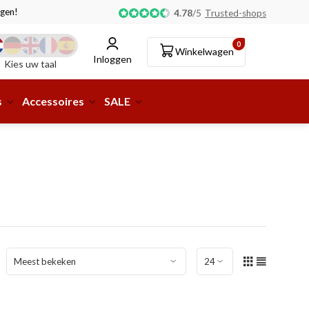
gen!
Afhalen of aflevering bij pakketshop mogelijk!
4.78
/
5
Trusted-shops
0
Winkelwagen
Inloggen
Kies uw taal
s
Accessoires
SALE