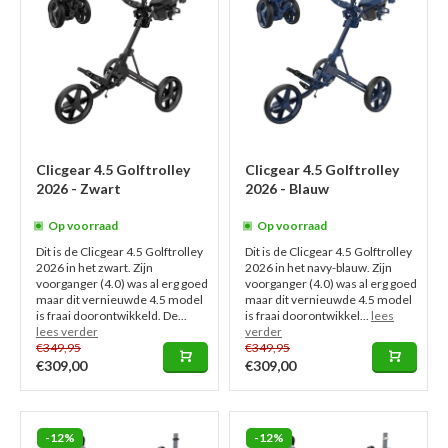
Clicgear 4.5 Golftrolley
Clicgear 4.5 Golftrolley
2026 - Zwart
2026 - Blauw
Op voorraad
Op voorraad
Dit is de Clicgear 4.5 Golftrolley
Dit is de Clicgear 4.5 Golftrolley
2026 in het zwart. Zijn
2026 in het navy-blauw. Zijn
voorganger (4.0) was al erg goed
voorganger (4.0) was al erg goed
maar dit vernieuwde 4.5 model
maar dit vernieuwde 4.5 model
is fraai doorontwikkeld. De...
is fraai doorontwikkel...
lees
lees verder
verder
€349,95
€349,95
€309,00
€309,00
-12%
-12%