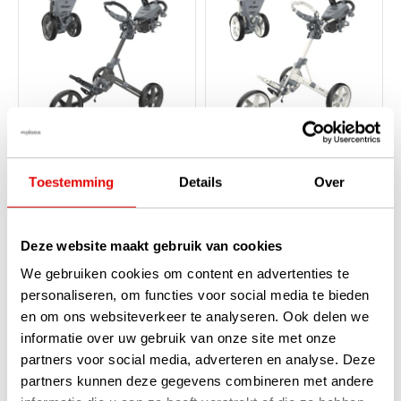
Clicgear 4.5 Golftrolley
Clicgear 4.5 Golftrolley
Toestemming
Details
Over
2026 - Grijs
2026 - Wit
Op voorraad
Op voorraad
Dit is de Clicgear 4.5 Golftrolley
Dit is de Clicgear 4.5 Golftrolley
Deze website maakt gebruik van cookies
2026 in het grijs. Zijn
2026 in het wit. Zijn voorganger
voorganger (4.0) was al erg goed
(4.0) was al erg goed maar dit
We gebruiken cookies om content en advertenties te
maar dit vernieuwde 4.5 model
vernieuwde 4.5 model is fraai
personaliseren, om functies voor social media te bieden
is fraai doorontwikkeld. De...
doorontwikkeld. Deze...
lees
lees verder
verder
en om ons websiteverkeer te analyseren. Ook delen we
€349,95
€349,95
informatie over uw gebruik van onze site met onze
€309,00
€309,00
partners voor social media, adverteren en analyse. Deze
partners kunnen deze gegevens combineren met andere