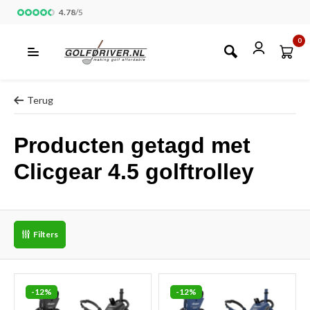
4.78
/
5
0
Terug
Producten getagd met
Clicgear 4.5 golftrolley
Filters
-12%
-12%