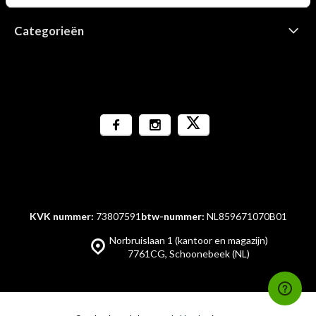
Categorieën
KVK nummer:
73807591
btw-nummer:
NL859671070B01
Norbruislaan 1 (kantoor en magazijn)
7761CG, Schoonebeek (NL)