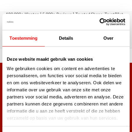
180.000+ Klanten | 5.000+ Reviews | Trusted Shops, TrustPilot,
Google
Reviews: Onze klanten aan het
woord
Toestemming
Details
Over
ortiment A-merken!
Vóór 15:00 besteld, zel
Deze website maakt gebruik van cookies
We gebruiken cookies om content en advertenties te
Meer dan 38.000 klanten hebben zich al
personaliseren, om functies voor social media te bieden
en om ons websiteverkeer te analyseren. Ook delen we
aangemeld.
informatie over uw gebruik van onze site met onze
Word ook lid van de nieuwsbrief en mis nooit meer de beste
partners voor social media, adverteren en analyse. Deze
golf aanbiedingen!
partners kunnen deze gegevens combineren met andere
informatie die u aan ze heeft verstrekt of die ze hebben
verzameld op basis van uw gebruik van hun services.
Abonneer