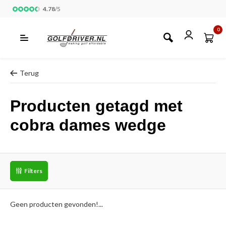
4.78
/
5
0
Terug
Producten getagd met
cobra dames wedge
Filters
Geen producten gevonden!...