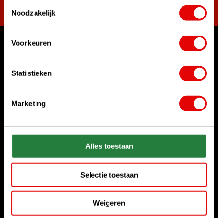
Toestemmingsselectie
Noodzakelijk
Voorkeuren
Waar kunnen we u mee helpen?
Bel ons gerust
Statistieken
+31 85 06 02 099
Marketing
Chat met ons
Start chat
Stuur ons een e-mail
Alles toestaan
sales@golfdriver.nl
Selectie toestaan
Klantenservice
Weigeren
Informatie