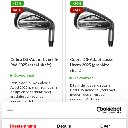
-35%
-30%
SALE
SALE
Cobra DS-Adapt IJzers 5-
Cobra DS-Adapt Losse
PW 2025 (steel shaft)
IJzers 2025 (graphite
shaft)
Op voorraad
Op voorraad
Dit zijn de nieuwe Cobra DS-
Dit zijn de (los verkrijgbare)
Adapt 2025 ijzers met modern
Cobra DS-Adapt '25 ijzers met
design en onderhuids veel
modern design en veel
prestatie verhogende
innovatie. Verbeterde
innovaties. Bekende,
PWRSHELL en het HOT Face
verbeterde PWRSHELL en he...
slagvlak zorgen voor...
lees
lees verder
verder
€999,00
€165,00
€649,00
€115,00
Toestemming
Details
Over