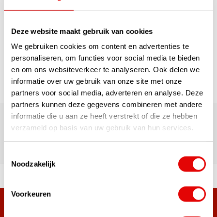
1
Deze website maakt gebruik van cookies
We gebruiken cookies om content en advertenties te
Pagina 1 van 1
personaliseren, om functies voor social media te bieden
en om ons websiteverkeer te analyseren. Ook delen we
informatie over uw gebruik van onze site met onze
partners voor social media, adverteren en analyse. Deze
partners kunnen deze gegevens combineren met andere
180.000+ Klanten | 5.000+ Reviews | Trusted Shops, TrustPilot,
informatie die u aan ze heeft verstrekt of die ze hebben
Google
Reviews: Onze klanten aan het
verzameld op basis van uw gebruik van hun services.
woord
Toestemmingsselectie
Noodzakelijk
ortiment A-merken!
Vóór 15:00 besteld, zel
Voorkeuren
Meer dan 38.000 klanten hebben zich al