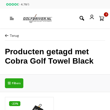
4.78
/
5
0
Terug
Producten getagd met
Cobra Golf Towel Black
Filters
-23%