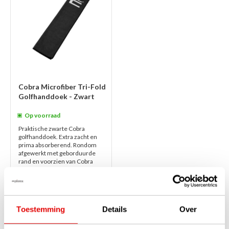
Cobra Microfiber Tri-Fold
Golfhanddoek - Zwart
Op voorraad
Praktische zwarte Cobra
golfhanddoek. Extra zacht en
prima absorberend. Rondom
afgewerkt met geborduurde
rand en voorzien van Cobra
branding. Ideaal ...
lees verder
€25,95
€19,95
Toestemming
Details
Over
1