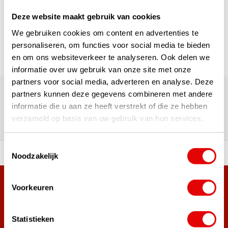
Deze website maakt gebruik van cookies
Pagina 1 van 1
We gebruiken cookies om content en advertenties te
personaliseren, om functies voor social media te bieden
en om ons websiteverkeer te analyseren. Ook delen we
informatie over uw gebruik van onze site met onze
180.000+ Klanten | 5.000+ Reviews | Trusted Shops, TrustPilot,
partners voor social media, adverteren en analyse. Deze
Google
partners kunnen deze gegevens combineren met andere
Reviews: Onze klanten aan het
informatie die u aan ze heeft verstrekt of die ze hebben
verzameld op basis van uw gebruik van hun services.
woord
Toestemmingsselectie
ortiment A-merken!
Vóór 15:00 besteld, zel
Noodzakelijk
Meer dan 38.000 klanten hebben zich al
Voorkeuren
aangemeld.
Word ook lid van de nieuwsbrief en mis nooit meer de beste
Statistieken
golf aanbiedingen!