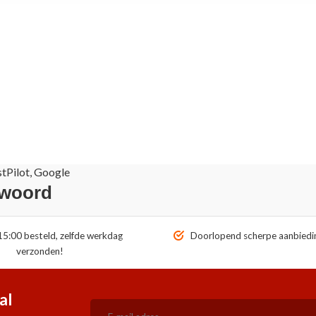
stPilot, Google
 woord
5:00 besteld, zelfde werkdag
Doorlopend scherpe aanbiedi
verzonden!
al