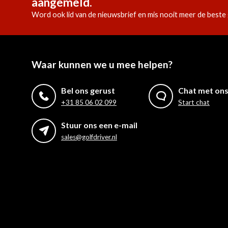
aangemeld.
Word ook lid van de nieuwsbrief en mis nooit meer de beste 
Waar kunnen we u mee helpen?
Bel ons gerust
Chat met on
+31 85 06 02 099
Start chat
Stuur ons een e-mail
sales@golfdriver.nl