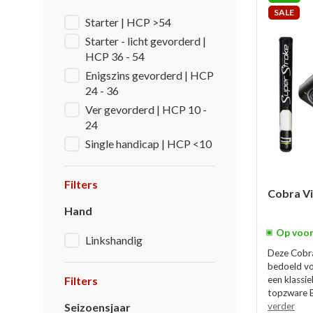
SALE
Starter | HCP >54
Starter - licht gevorderd |
HCP 36 - 54
Enigszins gevorderd | HCP
24 - 36
Ver gevorderd | HCP 10 -
24
Single handicap | HCP <10
Filters
Cobra Vi
Hand
Op voor
Linkshandig
Deze Cobra
bedoeld voo
Filters
een klassi
topzware B
Seizoensjaar
verder