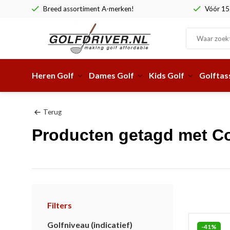
Breed assortiment A-merken!
Vóór 15:
Heren Golf
Dames Golf
Kids Golf
Golftas
Terug
Producten getagd met Co
Filters
Golfniveau (indicatief)
-41%