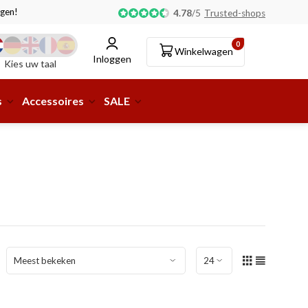
gen!
Afhalen of aflevering bij pakketshop mogelijk!
4.78
/
5
Trusted-shops
0
Winkelwagen
Inloggen
Kies uw taal
s
Accessoires
SALE