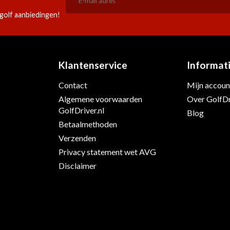
golf aanbiedingen!
Klantenservice
Informat
Contact
Mijn accoun
s
Algemene voorwaarden
Over GolfDr
GolfDriver.nl
Blog
Betaalmethoden
Verzenden
Privacy statement wet AVG
Disclaimer