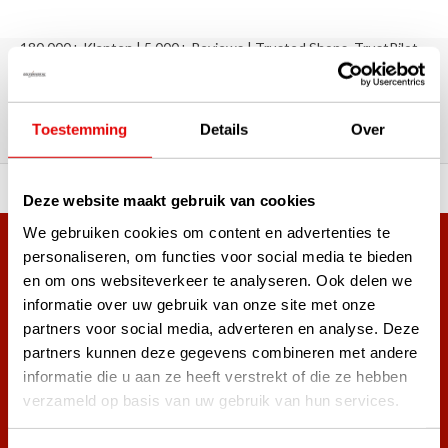
180.000+ Klanten | 5.000+ Reviews | Trusted Shops, TrustPilot,
Google
Reviews: Onze klanten aan het
woord
Toestemming
Details
Over
ortiment A-merken!
Vóór 15:00 besteld, zel
Deze website maakt gebruik van cookies
We gebruiken cookies om content en advertenties te
Meer dan 38.000 klanten hebben zich al
personaliseren, om functies voor social media te bieden
en om ons websiteverkeer te analyseren. Ook delen we
aangemeld.
informatie over uw gebruik van onze site met onze
Word ook lid van de nieuwsbrief en mis nooit meer de beste
partners voor social media, adverteren en analyse. Deze
golf aanbiedingen!
partners kunnen deze gegevens combineren met andere
informatie die u aan ze heeft verstrekt of die ze hebben
verzameld op basis van uw gebruik van hun services.
Abonneer