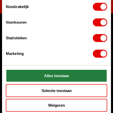
Toestemmingsselectie
Noodzakelijk
Voorkeuren
Waar kunnen we u mee helpen?
Bel ons gerust
Statistieken
+31 85 06 02 099
Marketing
Chat met ons
Start chat
Stuur ons een e-mail
Alles toestaan
sales@golfdriver.nl
Selectie toestaan
Klantenservice
Weigeren
Informatie