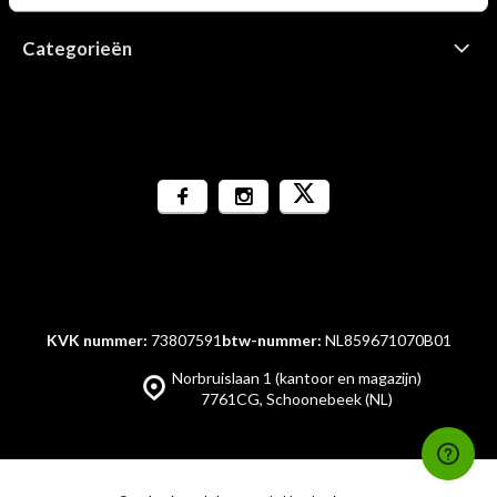
Categorieën
KVK nummer:
73807591
btw-nummer:
NL859671070B01
Norbruislaan 1 (kantoor en magazijn)
7761CG, Schoonebeek (NL)