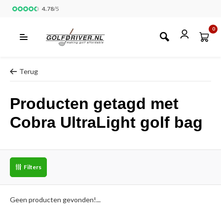
4.78
/
5
0
Terug
Producten getagd met
Cobra UltraLight golf bag
Filters
Geen producten gevonden!...