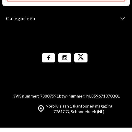
Informatie
Categorieën
KVK nummer:
73807591
btw-nummer:
NL859671070B01
Norbruislaan 1 (kantoor en magazijn)
7761CG, Schoonebeek (NL)