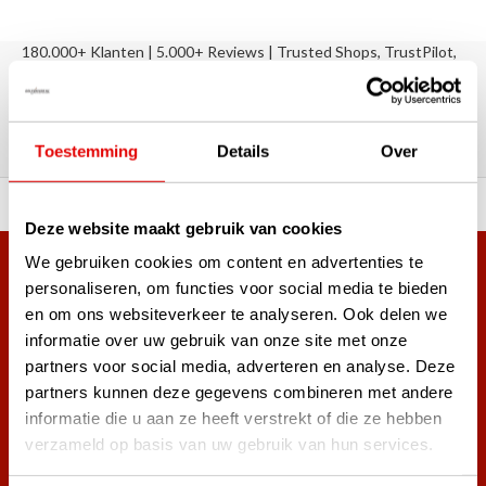
180.000+ Klanten | 5.000+ Reviews | Trusted Shops, TrustPilot,
Google
Reviews: Onze klanten aan het
woord
Toestemming
Details
Over
ortiment A-merken!
Vóór 15:00 besteld, zel
Deze website maakt gebruik van cookies
We gebruiken cookies om content en advertenties te
Meer dan 38.000 klanten hebben zich al
personaliseren, om functies voor social media te bieden
aangemeld.
en om ons websiteverkeer te analyseren. Ook delen we
Word ook lid van de nieuwsbrief en mis nooit meer de beste
informatie over uw gebruik van onze site met onze
golf aanbiedingen!
partners voor social media, adverteren en analyse. Deze
partners kunnen deze gegevens combineren met andere
informatie die u aan ze heeft verstrekt of die ze hebben
verzameld op basis van uw gebruik van hun services.
Abonneer