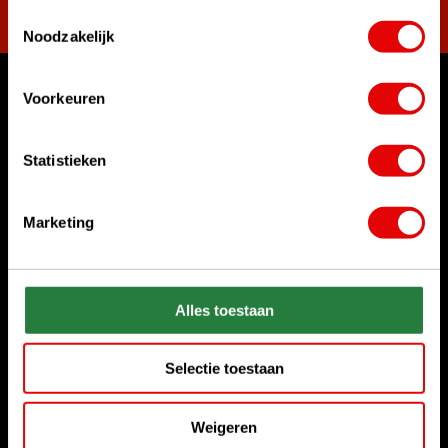
Toestemmingsselectie
Noodzakelijk
Voorkeuren
Waar kunnen we u mee helpen?
Klantenservice:
Statistieken
Bel ons gerust
+31 85 06 02 099
Marketing
Chat met ons
Start chat
Stuur ons een e-mail
Alles toestaan
sales@golfdriver.nl
Selectie toestaan
Klantenservice
Weigeren