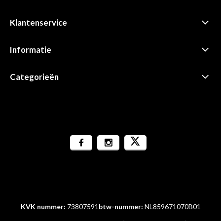
Klantenservice
Informatie
Categorieën
KVK nummer:
73807591
btw-nummer:
NL859671070B01