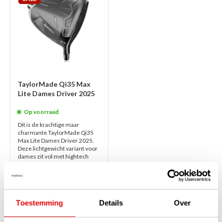
TaylorMade Qi35 Max
Lite Dames Driver 2025
Op voorraad
Dit is de krachtige maar
charmante TaylorMade Qi35
Max Lite Dames Driver 2025.
Deze lichtgewicht variant voor
dames zit vol met hightech
innovaties, i...
lees verder
€689,00
€489,00
Toestemming
Details
Over
1