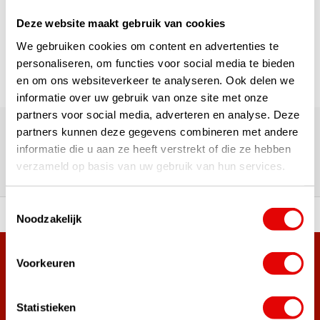
Deze website maakt gebruik van cookies
Pagina 1 van 1
We gebruiken cookies om content en advertenties te
personaliseren, om functies voor social media te bieden
en om ons websiteverkeer te analyseren. Ook delen we
informatie over uw gebruik van onze site met onze
180.000+ Klanten | 5.000+ Reviews | Trusted Shops, TrustPilot,
partners voor social media, adverteren en analyse. Deze
Google
partners kunnen deze gegevens combineren met andere
Reviews: Onze klanten aan het
informatie die u aan ze heeft verstrekt of die ze hebben
verzameld op basis van uw gebruik van hun services.
woord
Toestemmingsselectie
ortiment A-merken!
Vóór 15:00 besteld, zel
Noodzakelijk
Meer dan 38.000 klanten hebben zich al
Voorkeuren
aangemeld.
Word ook lid van de nieuwsbrief en mis nooit meer de beste
Statistieken
golf aanbiedingen!