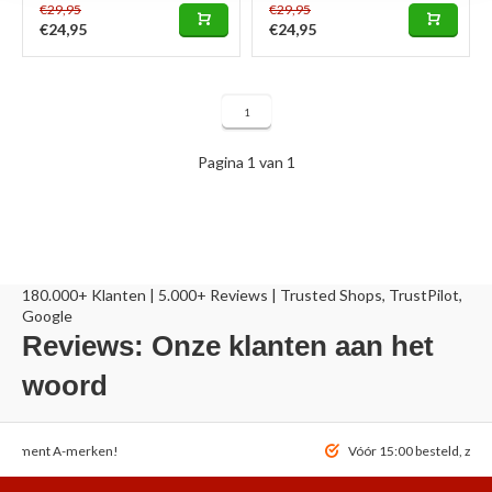
€29,95
€29,95
€24,95
€24,95
1
Pagina 1 van 1
180.000+ Klanten | 5.000+ Reviews | Trusted Shops, TrustPilot,
Google
Reviews: Onze klanten aan het
woord
ortiment A-merken!
Vóór 15:00 besteld, zel