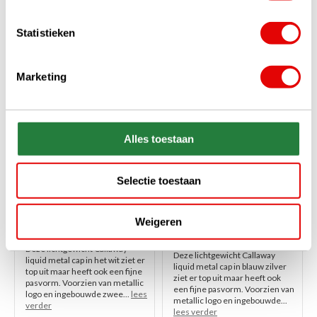
€25,95
€24,95
Statistieken
-17%
-17%
Marketing
Alles toestaan
Selectie toestaan
Callaway Liquid Metal
Callaway Liquid Metal
Ladies Golfcap 2026 - Wit
Ladies Golfcap 2026 -
Blauw Zilver
Weigeren
Op voorraad
Op voorraad
Deze lichtgewicht Callaway
Deze lichtgewicht Callaway
liquid metal cap in het wit ziet er
liquid metal cap in blauw zilver
top uit maar heeft ook een fijne
ziet er top uit maar heeft ook
pasvorm. Voorzien van metallic
een fijne pasvorm. Voorzien van
logo en ingebouwde zwee...
lees
metallic logo en ingebouwde...
verder
lees verder