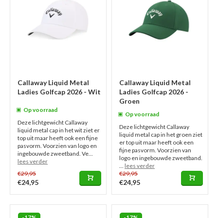
Callaway Liquid Metal
Callaway Liquid Metal
Ladies Golfcap 2026 - Wit
Ladies Golfcap 2026 -
Groen
Op voorraad
Op voorraad
Deze lichtgewicht Callaway
Deze lichtgewicht Callaway
liquid metal cap in het wit ziet er
liquid metal cap in het groen ziet
top uit maar heeft ook een fijne
er top uit maar heeft ook een
pasvorm. Voorzien van logo en
fijne pasvorm. Voorzien van
ingebouwde zweetband. Ve...
logo en ingebouwde zweetband.
lees verder
...
lees verder
€29,95
€29,95
€24,95
€24,95
-17%
-17%