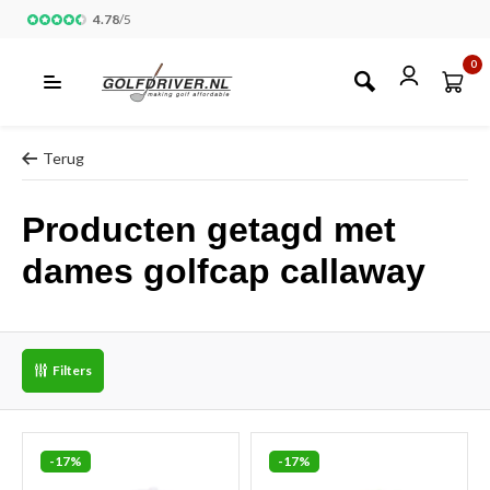
4.78
/
5
0
Terug
Producten getagd met
dames golfcap callaway
Filters
-17%
-17%