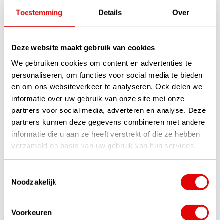
Toestemming
Details
Over
-7%
-17%
Deze website maakt gebruik van cookies
We gebruiken cookies om content en advertenties te
personaliseren, om functies voor social media te bieden
en om ons websiteverkeer te analyseren. Ook delen we
informatie over uw gebruik van onze site met onze
partners voor social media, adverteren en analyse. Deze
Callaway Liquid Metal
Callaway Liquid Metal
partners kunnen deze gegevens combineren met andere
Ladies Golfcap - Wit
Ladies Golfcap 2026 -
informatie die u aan ze heeft verstrekt of die ze hebben
Groen
Grijs
verzameld op basis van uw gebruik van hun services.
Op voorraad
Op voorraad
Deze lichtgewicht Callaway
Deze lichtgewicht Callaway
Toestemmingsselectie
liquid metal cap in wit ziet er top
liquid metal cap in het grijs ziet
uit maar heeft ook een fijne
er top uit maar heeft ook een
Noodzakelijk
pasvorm. Voorzien van metalic
fijne pasvorm. Voorzien van
logo in groen en ingebouwde ...
metallic logo en ingebouwde
lees verder
zw...
lees verder
Voorkeuren
€28,00
€29,95