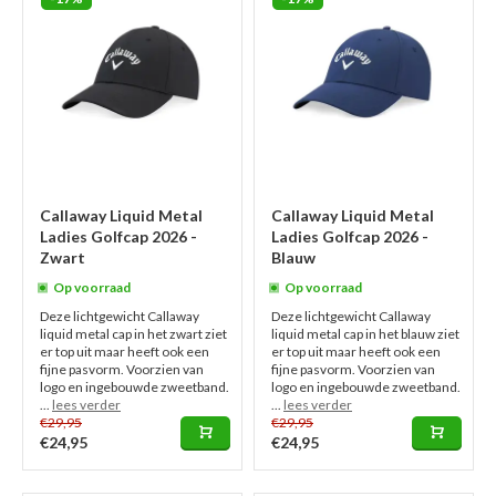
Callaway Liquid Metal
Callaway Liquid Metal
Ladies Golfcap 2026 -
Ladies Golfcap 2026 -
Zwart
Blauw
Op voorraad
Op voorraad
Deze lichtgewicht Callaway
Deze lichtgewicht Callaway
liquid metal cap in het zwart ziet
liquid metal cap in het blauw ziet
er top uit maar heeft ook een
er top uit maar heeft ook een
fijne pasvorm. Voorzien van
fijne pasvorm. Voorzien van
logo en ingebouwde zweetband.
logo en ingebouwde zweetband.
...
lees verder
...
lees verder
€29,95
€29,95
€24,95
€24,95