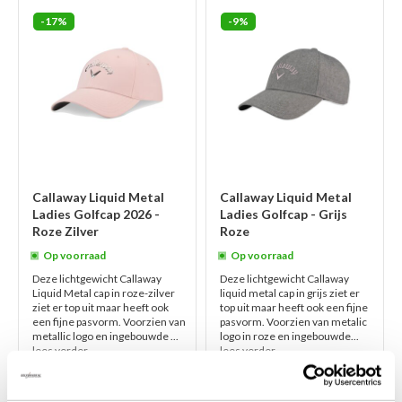
-17%
-9%
Callaway Liquid Metal
Callaway Liquid Metal
Ladies Golfcap 2026 -
Ladies Golfcap - Grijs
Roze Zilver
Roze
Op voorraad
Op voorraad
Deze lichtgewicht Callaway
Deze lichtgewicht Callaway
Liquid Metal cap in roze-zilver
liquid metal cap in grijs ziet er
ziet er top uit maar heeft ook
top uit maar heeft ook een fijne
een fijne pasvorm. Voorzien van
pasvorm. Voorzien van metalic
metallic logo en ingebouwde ...
logo in roze en ingebouwde...
lees verder
lees verder
€29,95
€28,00
€24,95
€25,45