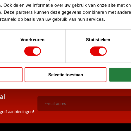
. Ook delen we informatie over uw gebruik van onze site met on
e. Deze partners kunnen deze gegevens combineren met andere i
erzameld op basis van uw gebruik van hun services.
Voorkeuren
Statistieken
stPilot, Google
 woord
5:00 besteld, zelfde werkdag
Doorlopend scherpe aanbiedi
Selectie toestaan
verzonden!
al
golf aanbiedingen!