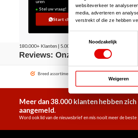
uren
websiteverkeer te analyseren
Stel uw vraag!
media, adverteren en analys
Start chat
verstrekt of die ze hebben v
Toestemmingsselectie
Noodzakelijk
180.000+ Klanten | 5.000+ Reviews | Trusted Shops, Tru
Reviews: Onze klanten aan het
Breed assortiment A-merken!
Vóór 1
Weigeren
Meer dan 38.000 klanten hebben zich 
aangemeld.
Word ook lid van de nieuwsbrief en mis nooit meer de beste 