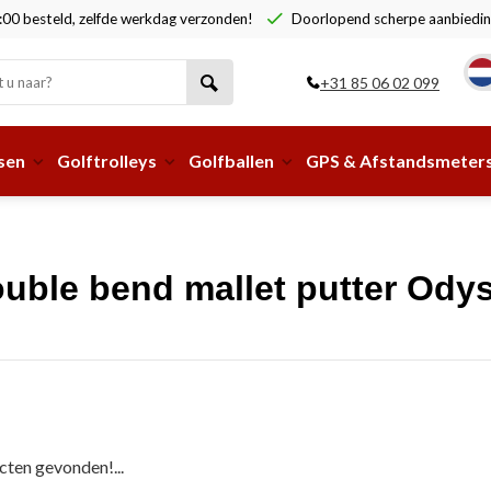
00 besteld, zelfde werkdag verzonden!
Doorlopend scherpe aanbiedin
+31 85 06 02 099
sen
Golftrolleys
Golfballen
GPS & Afstandsmeter
uble bend mallet putter Ody
ten gevonden!...