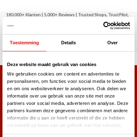
180.000+ Klanten | 5.000+ Reviews | Trusted Shops, TrustPilot,
Google
Reviews: Onze klanten aan het
woord
Toestemming
Details
Over
ortiment A-merken!
Vóór 15:00 besteld, zel
Deze website maakt gebruik van cookies
We gebruiken cookies om content en advertenties te
Meer dan 38.000 klanten hebben zich al
personaliseren, om functies voor social media te bieden
aangemeld.
en om ons websiteverkeer te analyseren. Ook delen we
Word ook lid van de nieuwsbrief en mis nooit meer de beste
informatie over uw gebruik van onze site met onze
golf aanbiedingen!
partners voor social media, adverteren en analyse. Deze
partners kunnen deze gegevens combineren met andere
informatie die u aan ze heeft verstrekt of die ze hebben
verzameld op basis van uw gebruik van hun services.
Abonneer