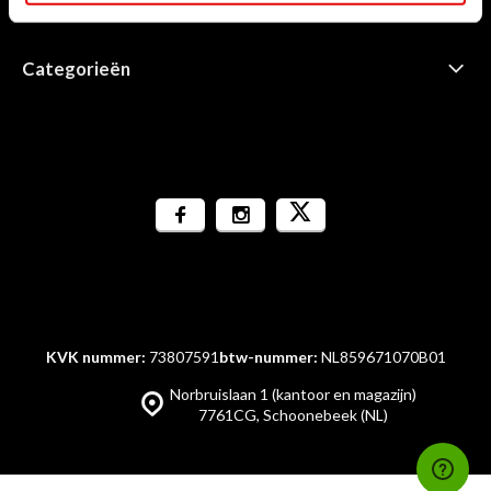
Informatie
Categorieën
KVK nummer:
73807591
btw-nummer:
NL859671070B01
Norbruislaan 1 (kantoor en magazijn)
7761CG, Schoonebeek (NL)