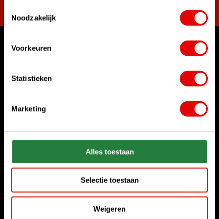
Toestemmingsselectie
Noodzakelijk
Voorkeuren
Waar kunnen we u mee helpen?
Klantenservice:
Statistieken
Bel ons gerust
+31 85 06 02 099
Marketing
Chat met ons
Start chat
Stuur ons een e-mail
Alles toestaan
sales@golfdriver.nl
Selectie toestaan
Klantenservice
Weigeren