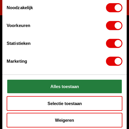
Toestemmingsselectie
Noodzakelijk
Voorkeuren
Waar kunnen we u mee helpen?
Bel ons gerust
Statistieken
+31 85 06 02 099
Marketing
Chat met ons
Start chat
Stuur ons een e-mail
Alles toestaan
sales@golfdriver.nl
Selectie toestaan
Klantenservice
Weigeren
Informatie