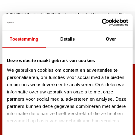
180.000+ Klanten | 5.000+ Reviews | Trusted Shops, TrustPilot,
Google
Reviews: Onze klanten aan het
woord
Toestemming
Details
Over
ortiment A-merken!
Vóór 15:00 besteld, zel
Deze website maakt gebruik van cookies
We gebruiken cookies om content en advertenties te
Meer dan 38.000 klanten hebben zich al
personaliseren, om functies voor social media te bieden
en om ons websiteverkeer te analyseren. Ook delen we
aangemeld.
informatie over uw gebruik van onze site met onze
Word ook lid van de nieuwsbrief en mis nooit meer de beste
partners voor social media, adverteren en analyse. Deze
golf aanbiedingen!
partners kunnen deze gegevens combineren met andere
informatie die u aan ze heeft verstrekt of die ze hebben
verzameld op basis van uw gebruik van hun services.
Abonneer