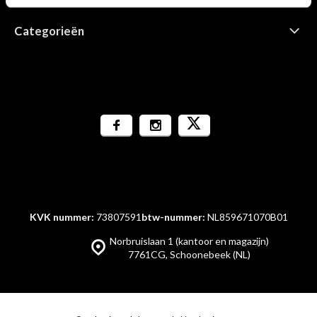
Categorieën
KVK nummer:
73807591
btw-nummer:
NL859671070B01
Norbruislaan 1 (kantoor en magazijn)
7761CG, Schoonebeek (NL)