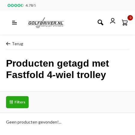
4.78
/
5
0
Terug
Producten getagd met
Fastfold 4-wiel trolley
Filters
Geen producten gevonden!...