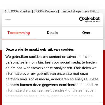
180.000+ Klanten | 5.000+ Reviews | Trusted Shops, TrustPilot,
Google
Reviews: Onze klanten aan het
woord
Toestemming
Details
Over
ortiment A-merken!
Vóór 15:00 besteld, zel
Deze website maakt gebruik van cookies
We gebruiken cookies om content en advertenties te
Meer dan 38.000 klanten hebben zich al
personaliseren, om functies voor social media te bieden
aangemeld.
en om ons websiteverkeer te analyseren. Ook delen we
Word ook lid van de nieuwsbrief en mis nooit meer de beste
informatie over uw gebruik van onze site met onze
golf aanbiedingen!
partners voor social media, adverteren en analyse. Deze
partners kunnen deze gegevens combineren met andere
informatie die u aan ze heeft verstrekt of die ze hebben
verzameld op basis van uw gebruik van hun services.
Abonneer