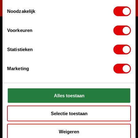
Toestemmingsselectie
Noodzakelijk
Voorkeuren
Waar kunnen we u mee helpen?
Klantenservice:
Statistieken
Bel ons gerust
+31 85 06 02 099
Marketing
Chat met ons
Start chat
Stuur ons een e-mail
Alles toestaan
sales@golfdriver.nl
Selectie toestaan
Klantenservice
Weigeren