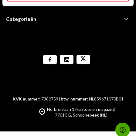
Informatie
Categorieën
KVK nummer:
73807591
btw-nummer:
NL859671070B01
Norbruislaan 1 (kantoor en magazijn)
7761CG, Schoonebeek (NL)