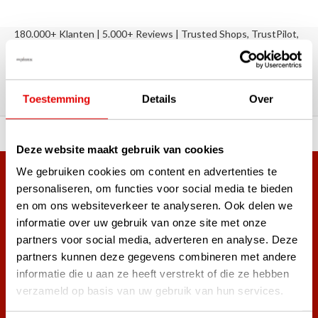
180.000+ Klanten | 5.000+ Reviews | Trusted Shops, TrustPilot,
Google
Reviews: Onze klanten aan het
woord
Toestemming
Details
Over
ortiment A-merken!
Vóór 15:00 besteld, zel
Deze website maakt gebruik van cookies
We gebruiken cookies om content en advertenties te
Meer dan 38.000 klanten hebben zich al
personaliseren, om functies voor social media te bieden
aangemeld.
en om ons websiteverkeer te analyseren. Ook delen we
Word ook lid van de nieuwsbrief en mis nooit meer de beste
informatie over uw gebruik van onze site met onze
golf aanbiedingen!
partners voor social media, adverteren en analyse. Deze
partners kunnen deze gegevens combineren met andere
informatie die u aan ze heeft verstrekt of die ze hebben
verzameld op basis van uw gebruik van hun services.
Abonneer