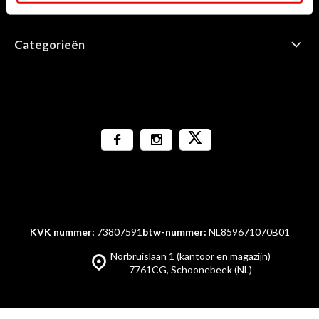
Informatie
Categorieën
KVK nummer:
73807591
btw-nummer:
NL859671070B01
Norbruislaan 1 (kantoor en magazijn)
7761CG, Schoonebeek (NL)