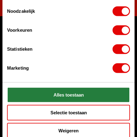
Toestemmingsselectie
Noodzakelijk
Voorkeuren
Waar kunnen we u mee helpen?
Klantenservice:
Statistieken
Bel ons gerust
+31 85 06 02 099
Marketing
Chat met ons
Start chat
Stuur ons een e-mail
Alles toestaan
sales@golfdriver.nl
Selectie toestaan
Klantenservice
Weigeren