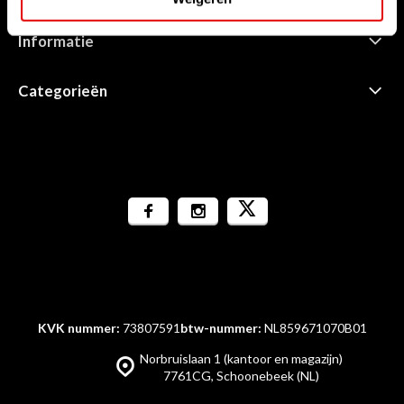
Informatie
Categorieën
KVK nummer:
73807591
btw-nummer:
NL859671070B01
Norbruislaan 1 (kantoor en magazijn)
7761CG, Schoonebeek (NL)