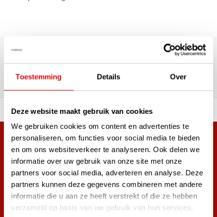
180.000+ Klanten | 5.000+ Reviews | Trusted Shops, TrustPilot,
Google
Reviews: Onze klanten aan het
Toestemming
Details
Over
woord
ortiment A-merken!
Vóór 15:00 besteld, zel
Deze website maakt gebruik van cookies
We gebruiken cookies om content en advertenties te
personaliseren, om functies voor social media te bieden
Meer dan 38.000 klanten hebben zich al
en om ons websiteverkeer te analyseren. Ook delen we
aangemeld.
informatie over uw gebruik van onze site met onze
Word ook lid van de nieuwsbrief en mis nooit meer de beste
partners voor social media, adverteren en analyse. Deze
golf aanbiedingen!
partners kunnen deze gegevens combineren met andere
informatie die u aan ze heeft verstrekt of die ze hebben
verzameld op basis van uw gebruik van hun services.