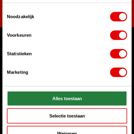
Toestemmingsselectie
Abonneer
Noodzakelijk
Voorkeuren
Waar kunnen we u mee helpen?
Klantenservice:
Statistieken
Bel ons gerust
+31 85 06 02 099
Marketing
Chat met ons
Start chat
Alles toestaan
Stuur ons een e-mail
sales@golfdriver.nl
Selectie toestaan
Klantenservice
Weigeren