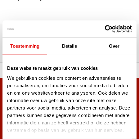
180.000+ Klanten | 5.000+ Reviews | Trusted Shops, TrustPilot,
Google
Reviews: Onze klanten aan het
Toestemming
Details
Over
woord
Deze website maakt gebruik van cookies
ortiment A-merken!
Vóór 15:00 besteld, zel
We gebruiken cookies om content en advertenties te
personaliseren, om functies voor social media te bieden
Meer dan 38.000 klanten hebben zich al
en om ons websiteverkeer te analyseren. Ook delen we
aangemeld.
informatie over uw gebruik van onze site met onze
Word ook lid van de nieuwsbrief en mis nooit meer de beste
partners voor social media, adverteren en analyse. Deze
golf aanbiedingen!
partners kunnen deze gegevens combineren met andere
informatie die u aan ze heeft verstrekt of die ze hebben
verzameld op basis van uw gebruik van hun services.