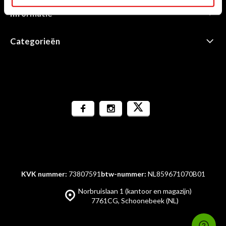
Informatie
Categorieën
KVK nummer:
73807591
btw-nummer:
NL859671070B01
Norbruislaan 1 (kantoor en magazijn)
7761CG, Schoonebeek (NL)