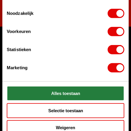
Toestemmingsselectie
Abonneer
Noodzakelijk
Voorkeuren
Waar kunnen we u mee helpen?
Statistieken
Bel ons gerust
+31 85 06 02 099
Marketing
Chat met ons
Start chat
Alles toestaan
Stuur ons een e-mail
sales@golfdriver.nl
Selectie toestaan
Klantenservice
Weigeren