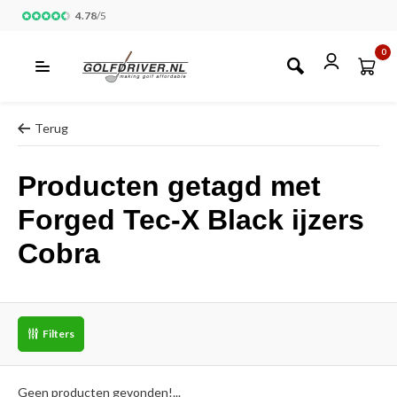
4.78
/
5
0
Terug
Producten getagd met
Forged Tec-X Black ijzers
Cobra
Filters
Geen producten gevonden!...