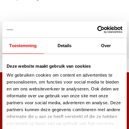
180.000+ Klanten | 5.000+ Reviews | Trusted Shops, TrustPilot,
Google
Reviews: Onze klanten aan het
Toestemming
Details
Over
woord
ortiment A-merken!
Vóór 15:00 besteld, zel
Deze website maakt gebruik van cookies
We gebruiken cookies om content en advertenties te
personaliseren, om functies voor social media te bieden
Meer dan 38.000 klanten hebben zich al
en om ons websiteverkeer te analyseren. Ook delen we
aangemeld.
informatie over uw gebruik van onze site met onze
Word ook lid van de nieuwsbrief en mis nooit meer de beste
partners voor social media, adverteren en analyse. Deze
golf aanbiedingen!
partners kunnen deze gegevens combineren met andere
informatie die u aan ze heeft verstrekt of die ze hebben
verzameld op basis van uw gebruik van hun services.