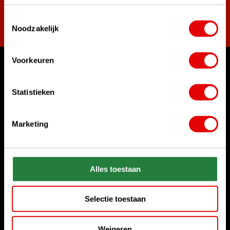
Toestemmingsselectie
Abonneer
Noodzakelijk
Voorkeuren
Waar kunnen we u mee helpen?
Klantenservice:
Statistieken
Bel ons gerust
+31 85 06 02 099
Marketing
Chat met ons
Start chat
Alles toestaan
Stuur ons een e-mail
sales@golfdriver.nl
Selectie toestaan
Klantenservice
Weigeren