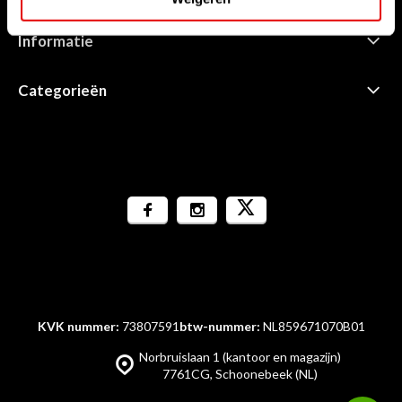
Informatie
Categorieën
KVK nummer:
73807591
btw-nummer:
NL859671070B01
Norbruislaan 1 (kantoor en magazijn)
7761CG, Schoonebeek (NL)