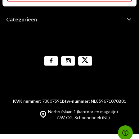
Informatie
Categorieën
KVK nummer:
73807591
btw-nummer:
NL859671070B01
Norbruislaan 1 (kantoor en magazijn)
7761CG, Schoonebeek (NL)