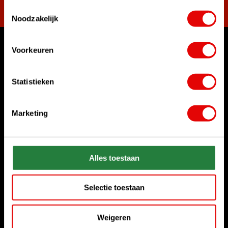
Toestemmingsselectie
Noodzakelijk
Voorkeuren
Waar kunnen we u mee helpen?
Klantenservice:
Statistieken
Bel ons gerust
+31 85 06 02 099
Marketing
Chat met ons
Start chat
Stuur ons een e-mail
Alles toestaan
sales@golfdriver.nl
Selectie toestaan
Klantenservice
Weigeren