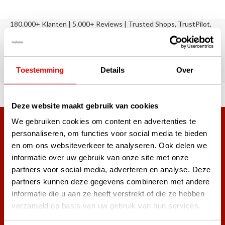
180.000+ Klanten | 5.000+ Reviews | Trusted Shops, TrustPilot,
Google
Reviews: Onze klanten aan het
woord
Toestemming
Details
Over
ortiment A-merken!
Vóór 15:00 besteld, zel
Deze website maakt gebruik van cookies
We gebruiken cookies om content en advertenties te
Meer dan 38.000 klanten hebben zich al
personaliseren, om functies voor social media te bieden
aangemeld.
en om ons websiteverkeer te analyseren. Ook delen we
Word ook lid van de nieuwsbrief en mis nooit meer de beste
informatie over uw gebruik van onze site met onze
golf aanbiedingen!
partners voor social media, adverteren en analyse. Deze
partners kunnen deze gegevens combineren met andere
informatie die u aan ze heeft verstrekt of die ze hebben
verzameld op basis van uw gebruik van hun services.
Abonneer