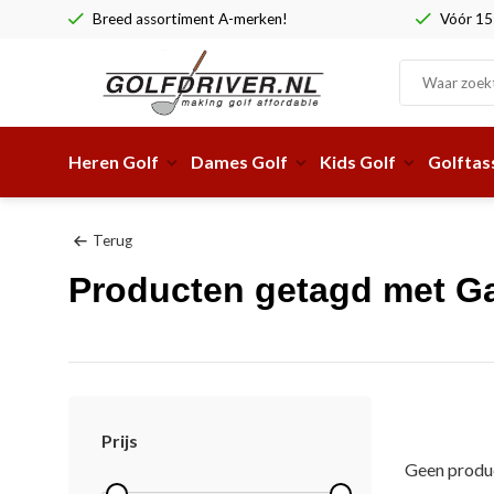
Breed assortiment A-merken!
Vóór 15:
Heren Golf
Dames Golf
Kids Golf
Golftas
Terug
Producten getagd met Ga
Prijs
Geen produc