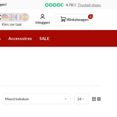
gen!
Afhalen of aflevering bij pakketshop mogelijk!
4.78
/
5
Trusted-shops
0
Winkelwagen
Inloggen
Kies uw taal
s
Accessoires
SALE