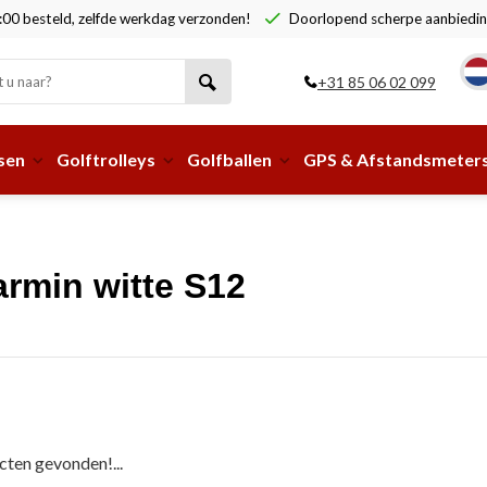
00 besteld, zelfde werkdag verzonden!
Doorlopend scherpe aanbiedin
+31 85 06 02 099
sen
Golftrolleys
Golfballen
GPS & Afstandsmeter
rmin witte S12
ten gevonden!...