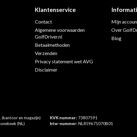
Klantenservice
Informat
Contact
Mijn accoun
s
Algemene voorwaarden
Over GolfDr
GolfDriver.nl
Blog
Betaalmethoden
Verzenden
Privacy statement wet AVG
Disclaimer
 (kantoor en magazijn)
KVK nummer:
73807591
onebeek (NL)
btw-nummer:
NL859671070B01