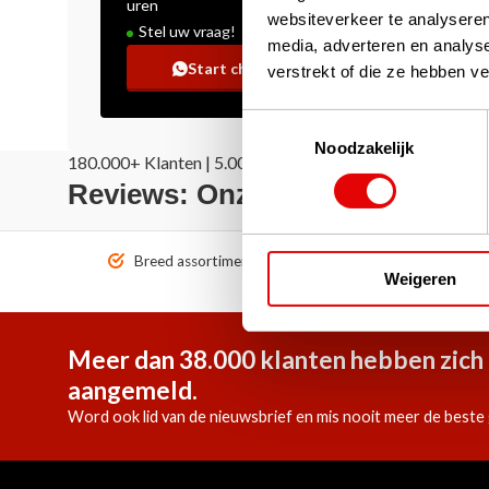
uren
websiteverkeer te analyseren
Stel uw vraag!
media, adverteren en analys
Start chat
verstrekt of die ze hebben v
Toestemmingsselectie
Noodzakelijk
180.000+ Klanten | 5.000+ Reviews | Trusted Shops, Tru
Reviews: Onze klanten aan het
Breed assortiment A-merken!
Vóór 1
Weigeren
Meer dan 38.000 klanten hebben zich 
aangemeld.
Word ook lid van de nieuwsbrief en mis nooit meer de beste 