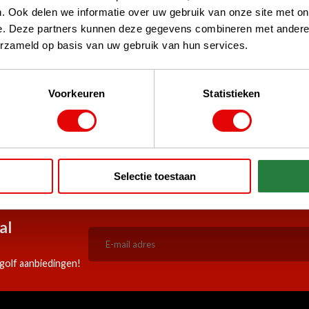
. Ook delen we informatie over uw gebruik van onze site met on
e. Deze partners kunnen deze gegevens combineren met andere i
erzameld op basis van uw gebruik van hun services.
Voorkeuren
Statistieken
stPilot, Google
 woord
5:00 besteld, zelfde werkdag
Doorlopend scherpe aanbiedi
Selectie toestaan
verzonden!
al
golf aanbiedingen!