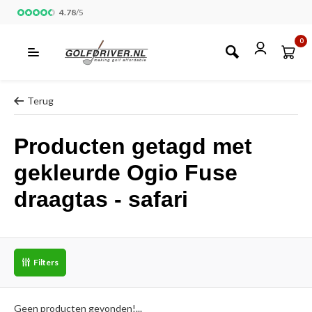
4.78
/
5
0
Terug
Producten getagd met
gekleurde Ogio Fuse
draagtas - safari
Filters
Geen producten gevonden!...