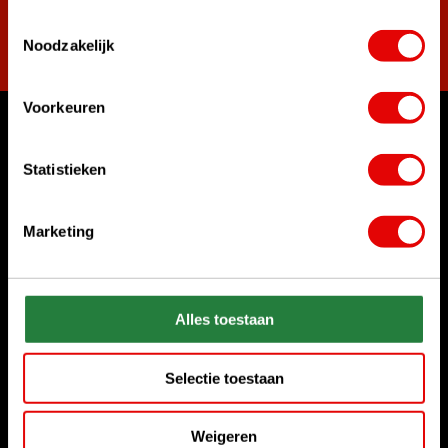
Toestemmingsselectie
Abonneer
Noodzakelijk
Voorkeuren
Waar kunnen we u mee helpen?
Statistieken
Bel ons gerust
+31 85 06 02 099
Marketing
Chat met ons
Start chat
Alles toestaan
Stuur ons een e-mail
sales@golfdriver.nl
Selectie toestaan
Klantenservice
Weigeren