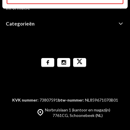
Informatie
Categorieën
KVK nummer:
73807591
btw-nummer:
NL859671070B01
Norbruislaan 1 (kantoor en magazijn)
7761CG, Schoonebeek (NL)