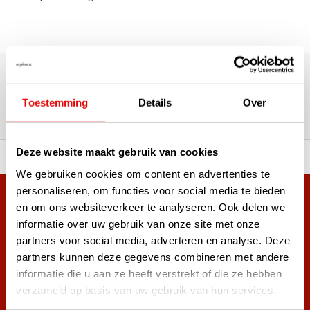
180.000+ Klanten | 5.000+ Reviews | Trusted Shops, TrustPilot,
Google
Reviews: Onze klanten aan het
Toestemming
Details
Over
woord
Deze website maakt gebruik van cookies
ortiment A-merken!
Vóór 15:00 besteld, zel
We gebruiken cookies om content en advertenties te
personaliseren, om functies voor social media te bieden
Meer dan 38.000 klanten hebben zich al
en om ons websiteverkeer te analyseren. Ook delen we
aangemeld.
informatie over uw gebruik van onze site met onze
Word ook lid van de nieuwsbrief en mis nooit meer de beste
partners voor social media, adverteren en analyse. Deze
golf aanbiedingen!
partners kunnen deze gegevens combineren met andere
informatie die u aan ze heeft verstrekt of die ze hebben
verzameld op basis van uw gebruik van hun services.