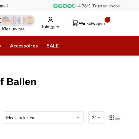
gen!
Afhalen of aflevering bij pakketshop mogelijk!
4.78
/
5
Trusted-shops
0
Winkelwagen
Inloggen
Kies uw taal
s
Accessoires
SALE
f Ballen