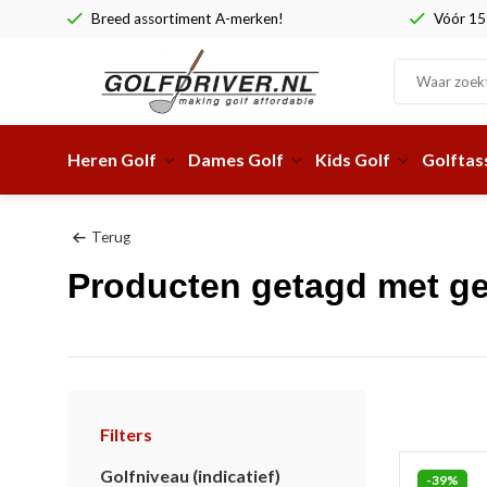
Breed assortiment A-merken!
Vóór 15:
Heren Golf
Dames Golf
Kids Golf
Golftas
Terug
Producten getagd met ge
Filters
Golfniveau (indicatief)
-39%