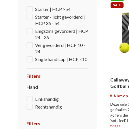
SALE
Starter | HCP >54
Starter - licht gevorderd |
HCP 36 - 54
Enigszins gevorderd | HCP
24 - 36
Ver gevorderd | HCP 10 -
24
Single handicap | HCP <10
Filters
Callawa
Golfballe
Hand
Niet op
Linkshandig
Deze gele 
Rechtshandig
golfballen
golfers die
'soft feel'.
Filters
€65,00