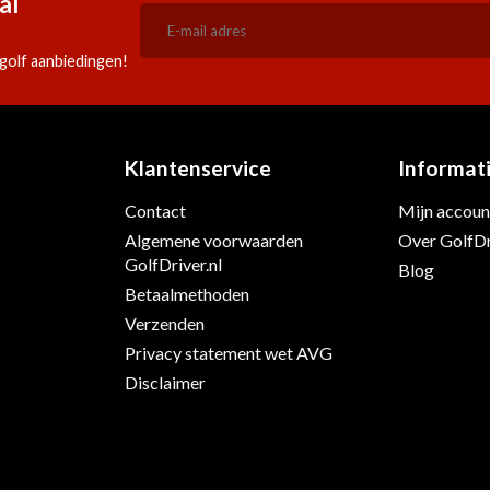
al
golf aanbiedingen!
Klantenservice
Informat
Contact
Mijn accoun
s
Algemene voorwaarden
Over GolfDr
GolfDriver.nl
Blog
Betaalmethoden
Verzenden
Privacy statement wet AVG
Disclaimer