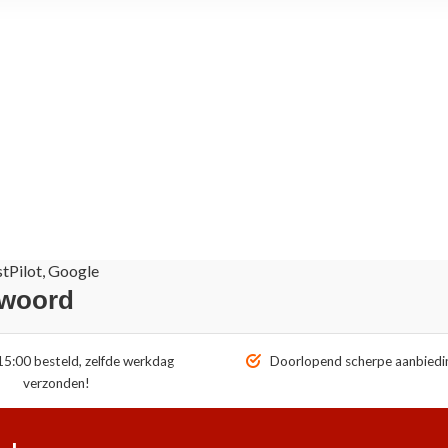
stPilot, Google
 woord
5:00 besteld, zelfde werkdag
Doorlopend scherpe aanbiedi
verzonden!