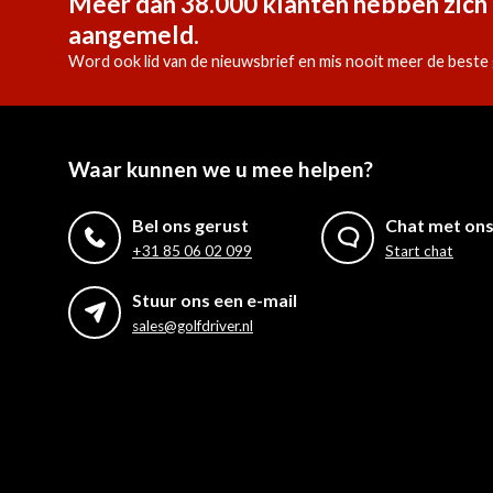
Meer dan 38.000 klanten hebben zich 
aangemeld.
Word ook lid van de nieuwsbrief en mis nooit meer de beste 
Waar kunnen we u mee helpen?
Bel ons gerust
Chat met on
+31 85 06 02 099
Start chat
Stuur ons een e-mail
sales@golfdriver.nl