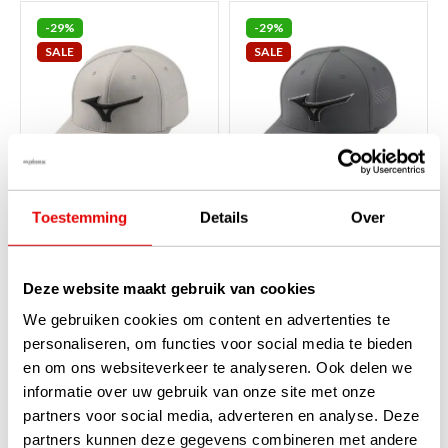
-29%
-29%
SALE
SALE
Toestemming
Details
Over
Mizuno Tour Flat
Mizuno Tour Flat
Snapback Golfcap - Grijs
Snapback Golfcap -
Donkergrijs
Op voorraad
Deze website maakt gebruik van cookies
Op voorraad
De Mizuno Tour Flat Snapback
De Mizuno Tour Flat Snapback
We gebruiken cookies om content en advertenties te
Golfcap in het grijs combineert
Golfcap in donkergrijs
een moderne flatbill-stijl met
personaliseren, om functies voor social media te bieden
combineert een moderne
technische hoogstandjes.
flatbill-stijl met technische
en om ons websiteverkeer te analyseren. Ook delen we
Dankzij laser-gesneden
hoogstandjes. Dankzij laser-
ventilatie...
lees verder
informatie over uw gebruik van onze site met onze
gesneden ventilat...
lees verder
€35,00
€35,00
partners voor social media, adverteren en analyse. Deze
€24,95
€24,95
partners kunnen deze gegevens combineren met andere