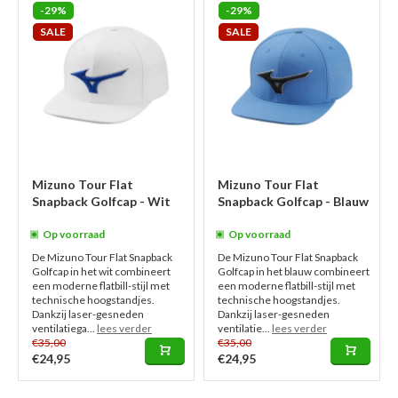
-29%
-29%
SALE
SALE
Mizuno Tour Flat
Mizuno Tour Flat
Snapback Golfcap - Wit
Snapback Golfcap - Blauw
Op voorraad
Op voorraad
De Mizuno Tour Flat Snapback
De Mizuno Tour Flat Snapback
Golfcap in het wit combineert
Golfcap in het blauw combineert
een moderne flatbill-stijl met
een moderne flatbill-stijl met
technische hoogstandjes.
technische hoogstandjes.
Dankzij laser-gesneden
Dankzij laser-gesneden
ventilatiega...
lees verder
ventilatie...
lees verder
€35,00
€35,00
€24,95
€24,95