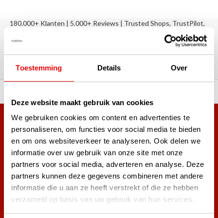
180.000+ Klanten | 5.000+ Reviews | Trusted Shops, TrustPilot,
Google
Reviews: Onze klanten aan het
woord
Toestemming
Details
Over
ortiment A-merken!
Vóór 15:00 besteld, zel
Deze website maakt gebruik van cookies
We gebruiken cookies om content en advertenties te
Meer dan 38.000 klanten hebben zich al
personaliseren, om functies voor social media te bieden
aangemeld.
en om ons websiteverkeer te analyseren. Ook delen we
Word ook lid van de nieuwsbrief en mis nooit meer de beste
informatie over uw gebruik van onze site met onze
golf aanbiedingen!
partners voor social media, adverteren en analyse. Deze
partners kunnen deze gegevens combineren met andere
informatie die u aan ze heeft verstrekt of die ze hebben
verzameld op basis van uw gebruik van hun services.
Abonneer