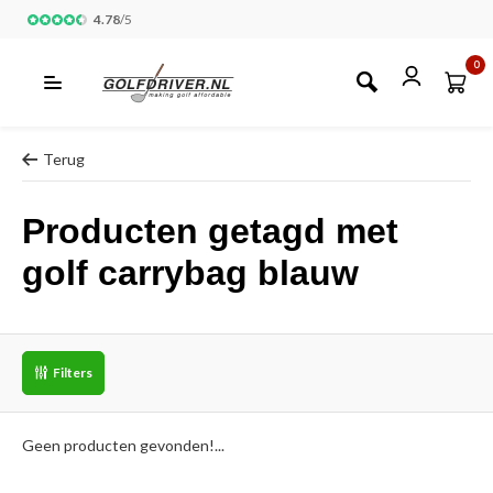
4.78
/
5
0
Terug
Producten getagd met
golf carrybag blauw
Filters
Geen producten gevonden!...