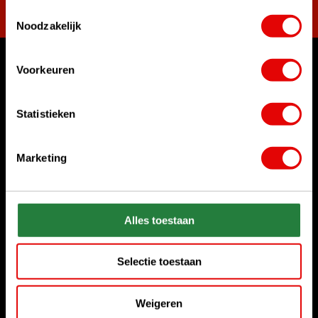
Toestemmingsselectie
Noodzakelijk
Voorkeuren
Waar kunnen we u mee helpen?
Klantenservice:
Statistieken
Bel ons gerust
+31 85 06 02 099
Marketing
Chat met ons
Start chat
Stuur ons een e-mail
Alles toestaan
sales@golfdriver.nl
Selectie toestaan
Klantenservice
Weigeren