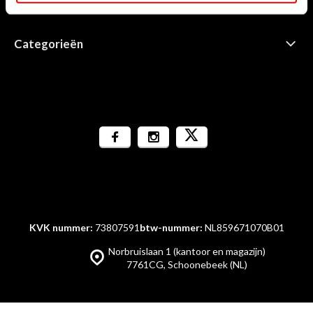
Informatie
Categorieën
KVK nummer:
73807591
btw-nummer:
NL859671070B01
Norbruislaan 1 (kantoor en magazijn)
7761CG, Schoonebeek (NL)