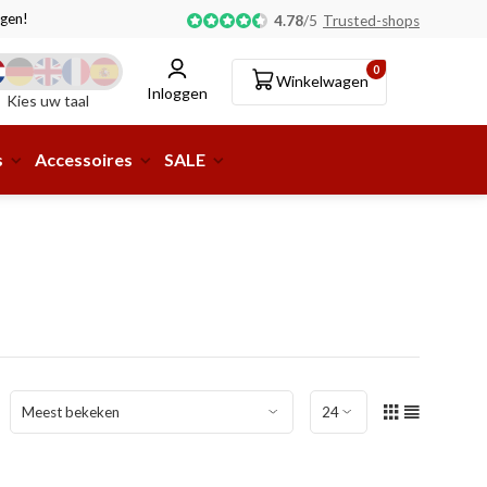
gen!
Afhalen of aflevering bij pakketshop mogelijk!
4.78
/
5
Trusted-shops
0
Winkelwagen
Inloggen
Kies uw taal
s
Accessoires
SALE