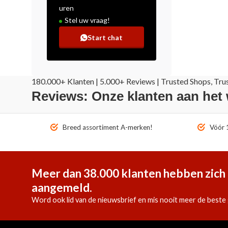
uren
Stel uw vraag!
Start chat
180.000+ Klanten | 5.000+ Reviews | Trusted Shops, Tru
Reviews: Onze klanten aan het
Breed assortiment A-merken!
Vóór 1
Meer dan 38.000 klanten hebben zich 
aangemeld.
Word ook lid van de nieuwsbrief en mis nooit meer de beste 