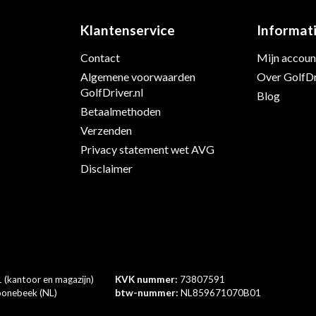
Klantenservice
Informat
Contact
Mijn accoun
s
Algemene voorwaarden
Over GolfDr
GolfDriver.nl
Blog
Betaalmethoden
Verzenden
Privacy statement wet AVG
Disclaimer
 (kantoor en magazijn)
KVK nummer:
73807591
onebeek (NL)
btw-nummer:
NL859671070B01