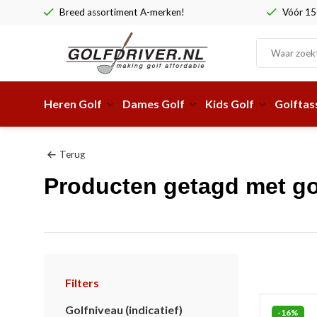
Breed assortiment A-merken!
Vóór 15:
Heren Golf
Dames Golf
Kids Golf
Golftas
Terug
Producten getagd met gol
Filters
Golfniveau (indicatief)
-16%