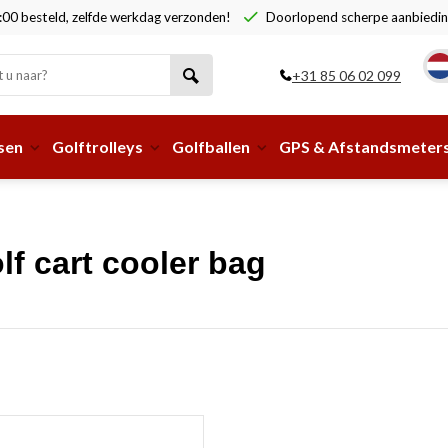
00 besteld, zelfde werkdag verzonden!
Doorlopend scherpe aanbiedin
+31 85 06 02 099
sen
Golftrolleys
Golfballen
GPS & Afstandsmeter
f cart cooler bag