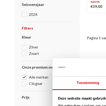
€69,95
Seizoensjaar
€59,00
2024
Filters
Kleur
Pagina 1 va
Zilver
Zwart
Onze premium merken
Alle merken
Toestemming
Clicgear
Prijs
Deze website maakt gebruik
We gebruiken cookies om cont