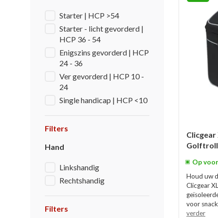
Starter | HCP >54
Starter - licht gevorderd |
HCP 36 - 54
Enigszins gevorderd | HCP
24 - 36
Ver gevorderd | HCP 10 -
24
Single handicap | HCP <10
Filters
Clicgear
Golftrol
Hand
Op voor
Linkshandig
Houd uw dr
Rechtshandig
Clicgear X
geïsoleerd
voor snacks
Filters
verder