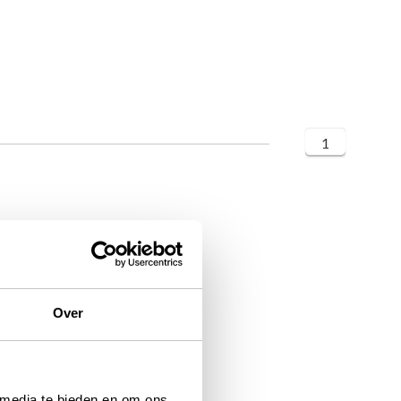
1
Over
 media te bieden en om ons