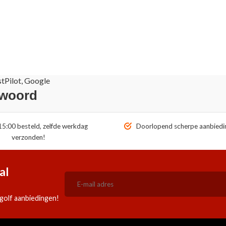
stPilot, Google
 woord
5:00 besteld, zelfde werkdag
Doorlopend scherpe aanbiedi
verzonden!
al
golf aanbiedingen!