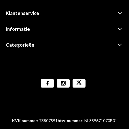
Klantenservice
Informatie
Categorieën
KVK nummer:
73807591
btw-nummer:
NL859671070B01