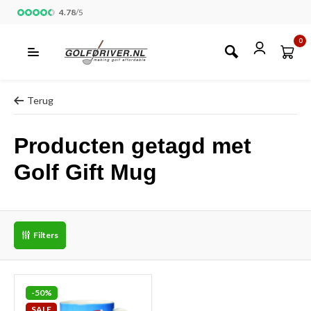
4.78
/
5
0
Terug
Producten getagd met
Golf Gift Mug
Filters
-50%
SALE