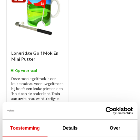
Longridge Golf Mok En
Mini Putter
Op voorraad
Deze mooie golfmok is een
leuke cadeau voor uw golfmaat.
hij heeft een leuke print en een
'hole' aan de onderkant. Train
aan uw bureau want u krijgt e...
lees verder
€24,95
€12,50
Toestemming
Details
Over
1