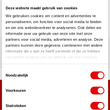
Deze website maakt gebruik van cookies
Pagina 1 van 1
We gebruiken cookies om content en advertenties te
personaliseren, om functies voor social media te bieden
en om ons websiteverkeer te analyseren. Ook delen we
informatie over uw gebruik van onze site met onze
180.000+ Klanten | 5.000+ Reviews | Trusted Shops, TrustPilot,
partners voor social media, adverteren en analyse. Deze
Google
partners kunnen deze gegevens combineren met andere
Reviews: Onze klanten aan het
informatie die u aan ze heeft verstrekt of die ze hebben
verzameld op basis van uw gebruik van hun services.
woord
Toestemmingsselectie
ortiment A-merken!
Vóór 15:00 besteld, zel
Noodzakelijk
Meer dan 38.000 klanten hebben zich al
Voorkeuren
aangemeld.
Word ook lid van de nieuwsbrief en mis nooit meer de beste
Statistieken
golf aanbiedingen!