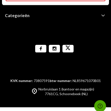
Informatie
Categorieën
KVK nummer:
73807591
btw-nummer:
NL859671070B01
Norbruislaan 1 (kantoor en magazijn)
7761CG, Schoonebeek (NL)