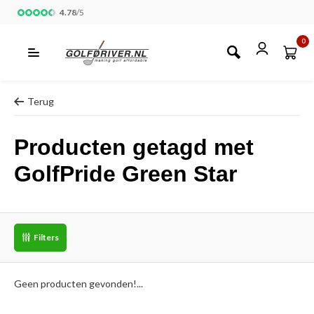
4.78
/
5
0
Terug
Producten getagd met
GolfPride Green Star
Filters
Geen producten gevonden!...