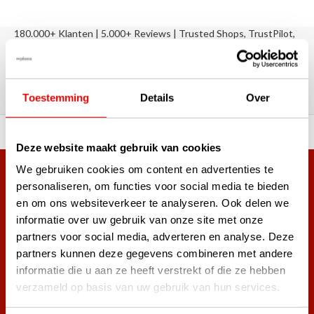
180.000+ Klanten | 5.000+ Reviews | Trusted Shops, TrustPilot,
Google
Reviews: Onze klanten aan het
woord
Toestemming
Details
Over
ortiment A-merken!
Vóór 15:00 besteld, zel
Deze website maakt gebruik van cookies
We gebruiken cookies om content en advertenties te
Meer dan 38.000 klanten hebben zich al
personaliseren, om functies voor social media te bieden
aangemeld.
en om ons websiteverkeer te analyseren. Ook delen we
Word ook lid van de nieuwsbrief en mis nooit meer de beste
informatie over uw gebruik van onze site met onze
golf aanbiedingen!
partners voor social media, adverteren en analyse. Deze
partners kunnen deze gegevens combineren met andere
informatie die u aan ze heeft verstrekt of die ze hebben
verzameld op basis van uw gebruik van hun services.
Abonneer