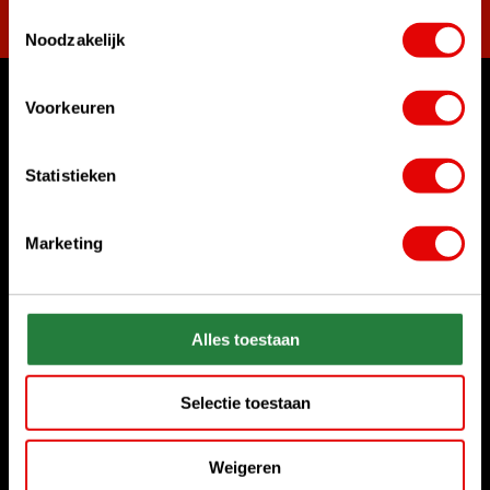
Toestemmingsselectie
Noodzakelijk
Voorkeuren
Waar kunnen we u mee helpen?
Klantenservice:
Statistieken
Bel ons gerust
+31 85 06 02 099
Marketing
Chat met ons
Start chat
Stuur ons een e-mail
Alles toestaan
sales@golfdriver.nl
Selectie toestaan
Klantenservice
Weigeren