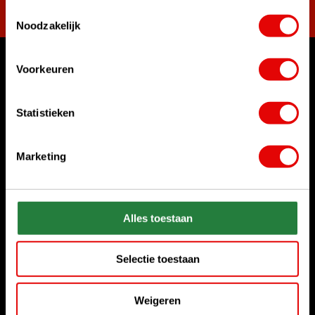
Toestemmingsselectie
Noodzakelijk
Voorkeuren
Waar kunnen we u mee helpen?
Klantenservice:
Statistieken
Bel ons gerust
+31 85 06 02 099
Marketing
Chat met ons
Start chat
Stuur ons een e-mail
Alles toestaan
sales@golfdriver.nl
Selectie toestaan
Klantenservice
Weigeren