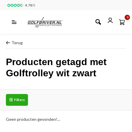
4.78
/
5
0
Terug
Producten getagd met
Golftrolley wit zwart
Filters
Geen producten gevonden!...