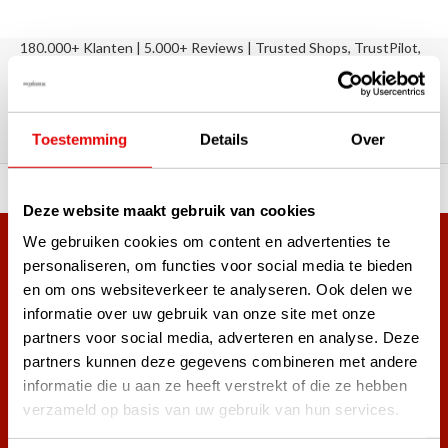
180.000+ Klanten | 5.000+ Reviews | Trusted Shops, TrustPilot,
Google
Reviews: Onze klanten aan het
woord
Toestemming
Details
Over
ortiment A-merken!
Vóór 15:00 besteld, zel
Deze website maakt gebruik van cookies
We gebruiken cookies om content en advertenties te
Meer dan 38.000 klanten hebben zich al
personaliseren, om functies voor social media te bieden
aangemeld.
en om ons websiteverkeer te analyseren. Ook delen we
Word ook lid van de nieuwsbrief en mis nooit meer de beste
informatie over uw gebruik van onze site met onze
golf aanbiedingen!
partners voor social media, adverteren en analyse. Deze
partners kunnen deze gegevens combineren met andere
informatie die u aan ze heeft verstrekt of die ze hebben
verzameld op basis van uw gebruik van hun services.
Abonneer