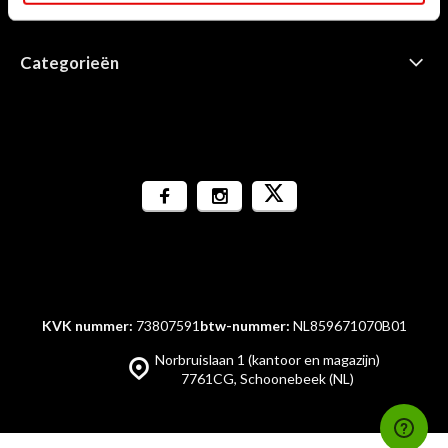
Informatie
Categorieën
KVK nummer:
73807591
btw-nummer:
NL859671070B01
Norbruislaan 1 (kantoor en magazijn)
7761CG, Schoonebeek (NL)