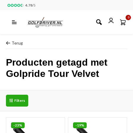
4.78
/
5
0
Terug
Producten getagd met
Golpride Tour Velvet
Filters
-23%
-19%