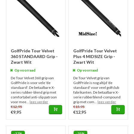
GolfPride Tour Velvet
GolfPride Tour Velvet
360 STANDAARD Grip -
Plus 4 MIDSIZE Grip -
Zwart Wit
Zwart Wit
Op voorraad
Op voorraad
De Tour Velvet 360 grip van
De Tour Velvet grip van
GolfPride is voor vele 'de
GolfPride is nog altijd 'de
standaard'. De betaalbare X-
standaard' voor veel golfclub
series rubber-blend grip met
fabrikanten. De betaalbare X-
comfortabel anti-slip patroon
serie rubberblend-compound
voor mee...
lees verder
grip met com...
lees verder
€12,95
€15,95
€9,95
€12,95
-27%
-25%