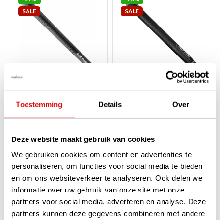
SALE
SALE
GolfPride Tour Velvet
GolfPride Tour Velvet
Toestemming
Details
Over
STANDAARD Grip -
Plus 4 STANDAARD Grip -
Zwart Wit
Zwart Wit
Op voorraad
Op voorraad
Deze website maakt gebruik van cookies
De Tour Velvet grip van
De Tour Velvet grip van
GolfPride is nog altijd 'de
GolfPride is nog altijd 'de
We gebruiken cookies om content en advertenties te
standaard' voor veel golfclub
standaard' voor veel golfclub
fabrikanten. De betaalbare X-
fabrikanten. De betaalbare X-
personaliseren, om functies voor social media te bieden
serie rubberblend-compound
serie rubberblend-compound
en om ons websiteverkeer te analyseren. Ook delen we
grip met com...
lees verder
grip met com...
lees verder
€12,95
€13,95
informatie over uw gebruik van onze site met onze
€9,50
€10,50
partners voor social media, adverteren en analyse. Deze
partners kunnen deze gegevens combineren met andere