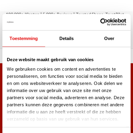
180.000+ Klanten | 5.000+ Reviews | Trusted Shops, TrustPilot,
Google
Reviews: Onze klanten aan het
woord
Toestemming
Details
Over
ortiment A-merken!
Vóór 15:00 besteld, zel
Deze website maakt gebruik van cookies
We gebruiken cookies om content en advertenties te
Meer dan 38.000 klanten hebben zich al
personaliseren, om functies voor social media te bieden
en om ons websiteverkeer te analyseren. Ook delen we
aangemeld.
informatie over uw gebruik van onze site met onze
Word ook lid van de nieuwsbrief en mis nooit meer de beste
partners voor social media, adverteren en analyse. Deze
golf aanbiedingen!
partners kunnen deze gegevens combineren met andere
informatie die u aan ze heeft verstrekt of die ze hebben
verzameld op basis van uw gebruik van hun services.
Abonneer