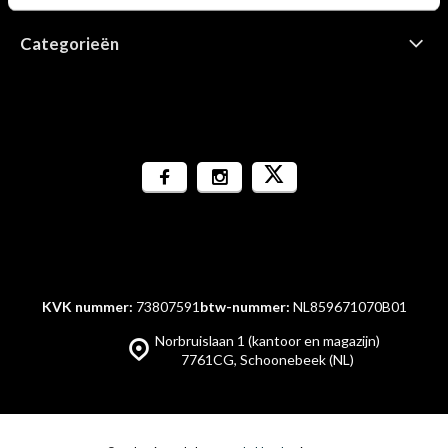
Categorieën
KVK nummer:
73807591
btw-nummer:
NL859671070B01
Norbruislaan 1 (kantoor en magazijn)
7761CG, Schoonebeek (NL)