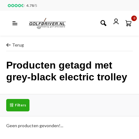
4.78
/
5
0
Terug
Producten getagd met
grey-black electric trolley
Filters
Geen producten gevonden!...