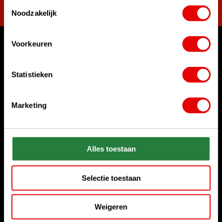
Toestemmingsselectie
Noodzakelijk
Voorkeuren
Waar kunnen we u mee helpen?
Bel ons gerust
Statistieken
+31 85 06 02 099
Marketing
Chat met ons
Start chat
Stuur ons een e-mail
Alles toestaan
sales@golfdriver.nl
Selectie toestaan
Klantenservice
Weigeren
Informatie