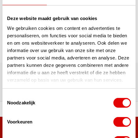
1
Deze website maakt gebruik van cookies
We gebruiken cookies om content en advertenties te
Pagina 1 van 1
personaliseren, om functies voor social media te bieden
en om ons websiteverkeer te analyseren. Ook delen we
informatie over uw gebruik van onze site met onze
partners voor social media, adverteren en analyse. Deze
partners kunnen deze gegevens combineren met andere
180.000+ Klanten | 5.000+ Reviews | Trusted Shops, TrustPilot,
Google
informatie die u aan ze heeft verstrekt of die ze hebben
Reviews: Onze klanten aan het
verzameld op basis van uw gebruik van hun services.
woord
Toestemmingsselectie
Noodzakelijk
ortiment A-merken!
Vóór 15:00 besteld, zel
Voorkeuren
Meer dan 38.000 klanten hebben zich al