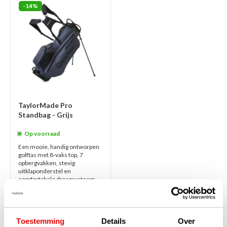
-14%
TaylorMade Pro
Standbag - Grijs
Op voorraad
Een mooie, handig ontworpen
golftas met 8-vaks top, 7
opbergvakken, stevig
uitklaponderstel en
comfortabele draagsysteem,
dat is de TaylorMade Pro Sta...
lees verder
€220,00
€189,00
Toestemming
Details
Over