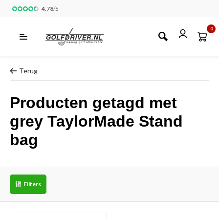
4.78
/
5
0
Terug
Producten getagd met
grey TaylorMade Stand
bag
Filters