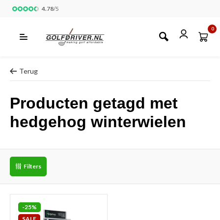
4.78
/
5
0
Terug
Producten getagd met
hedgehog winterwielen
Filters
-25%
SALE