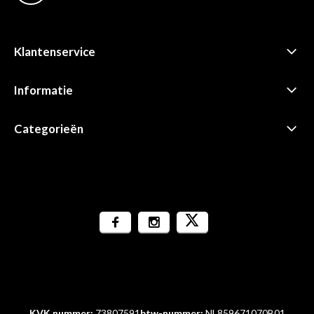
Klantenservice
Informatie
Categorieën
KVK nummer:
73807591
btw-nummer:
NL859671070B01