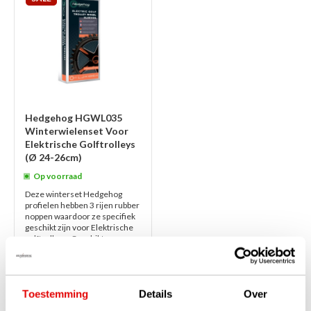
Hedgehog HGWL035
Winterwielenset Voor
Elektrische Golftrolleys
(Ø 24-26cm)
Op voorraad
Deze winterset Hedgehog
profielen hebben 3 rijen rubber
noppen waardoor ze specifiek
geschikt zijn voor Elektrische
golftrolleys. Geschikt voor
wiele...
lees verder
€79,00
€59,00
Toestemming
Details
Over