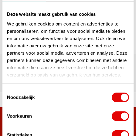
1
Deze website maakt gebruik van cookies
Pagina 1 van 1
We gebruiken cookies om content en advertenties te
personaliseren, om functies voor social media te bieden
en om ons websiteverkeer te analyseren. Ook delen we
informatie over uw gebruik van onze site met onze
partners voor social media, adverteren en analyse. Deze
180.000+ Klanten | 5.000+ Reviews | Trusted Shops, TrustPilot,
partners kunnen deze gegevens combineren met andere
Google
informatie die u aan ze heeft verstrekt of die ze hebben
Reviews: Onze klanten aan het
verzameld op basis van uw gebruik van hun services.
woord
Toestemmingsselectie
Noodzakelijk
ortiment A-merken!
Vóór 15:00 besteld, zel
Voorkeuren
Meer dan 38.000 klanten hebben zich al
aangemeld.
Statistieken