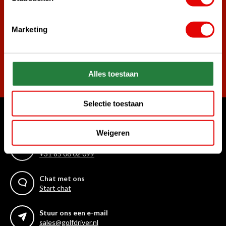
Word ook lid van de nieuwsbrief en mis nooit meer de beste
golf aanbiedingen!
Marketing
Abonneer
Alles toestaan
Selectie toestaan
Waar kunnen we u mee helpen?
Weigeren
Bel ons gerust
+31 85 06 02 099
Chat met ons
Start chat
Stuur ons een e-mail
sales@golfdriver.nl