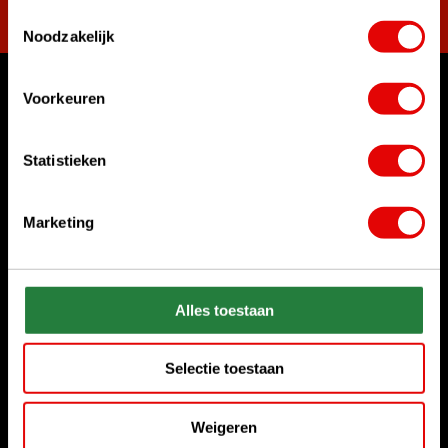
Toestemmingsselectie
Noodzakelijk
Voorkeuren
Waar kunnen we u mee helpen?
Klantenservice:
Statistieken
Bel ons gerust
+31 85 06 02 099
Marketing
Chat met ons
Start chat
Stuur ons een e-mail
Alles toestaan
sales@golfdriver.nl
Selectie toestaan
Klantenservice
Weigeren