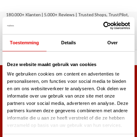
180.000+ Klanten | 5.000+ Reviews | Trusted Shops, TrustPilot,
Google
Reviews: Onze klanten aan het
woord
Toestemming
Details
Over
ortiment A-merken!
Vóór 15:00 besteld, zel
Deze website maakt gebruik van cookies
We gebruiken cookies om content en advertenties te
Meer dan 38.000 klanten hebben zich al
personaliseren, om functies voor social media te bieden
aangemeld.
en om ons websiteverkeer te analyseren. Ook delen we
Word ook lid van de nieuwsbrief en mis nooit meer de beste
informatie over uw gebruik van onze site met onze
golf aanbiedingen!
partners voor social media, adverteren en analyse. Deze
partners kunnen deze gegevens combineren met andere
informatie die u aan ze heeft verstrekt of die ze hebben
verzameld op basis van uw gebruik van hun services.
Abonneer