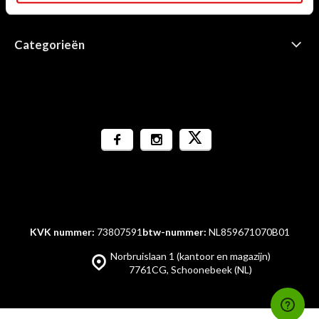
Informatie
Categorieën
KVK nummer:
73807591
btw-nummer:
NL859671070B01
Norbruislaan 1 (kantoor en magazijn)
7761CG, Schoonebeek (NL)