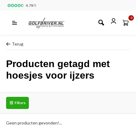
4.78
/
5
0
Terug
Producten getagd met
hoesjes voor ijzers
Filters
Geen producten gevonden!...