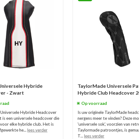
niversele Hybride
TaylorMade Universele Pa
er - Zwart
Hybride Club Headcover 
raad
Op voorraad
Universele Hybride Headcover
Is uw originele TaylorMade head
t is een universele headcover die
nergens meer te vinden? Deze mo
 voor elke hybride club. Het is
'universele sok', voorzien van retr
fgewerkte he...
lees verder
Taylormade patroontjes, is gema
T...
lees verder