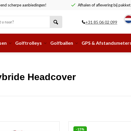
end scherpe aanbiedingen!
Afhalen of aflevering bij pakke
+31 85 06 02 099
sen
Golftrolleys
Golfballen
GPS & Afstandsmeter
ybride Headcover
-15%