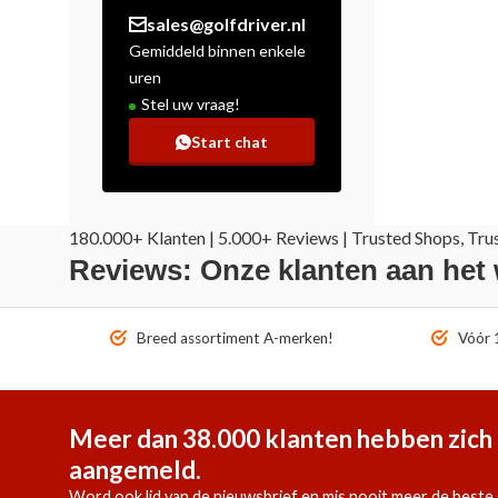
sales@golfdriver.nl
Gemiddeld binnen enkele
uren
Stel uw vraag!
Start chat
180.000+ Klanten | 5.000+ Reviews | Trusted Shops, Tru
Reviews: Onze klanten aan het
Breed assortiment A-merken!
Vóór 1
Meer dan 38.000 klanten hebben zich 
aangemeld.
Word ook lid van de nieuwsbrief en mis nooit meer de beste 