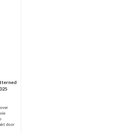
tterned
2025
cover
oie
o
akt door