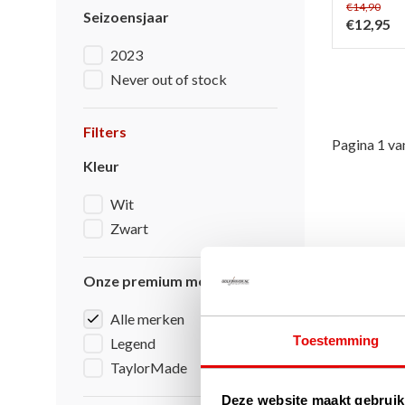
€14,90
Seizoensjaar
€12,95
2023
Never out of stock
Filters
Pagina 1 va
Kleur
Wit
Zwart
Onze premium merken
Alle merken
Toestemming
Legend
TaylorMade
Deze website maakt gebruik