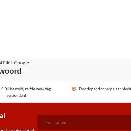
stPilot, Google
 woord
5:00 besteld, zelfde werkdag
Doorlopend scherpe aanbiedi
verzonden!
al
golf aanbiedingen!